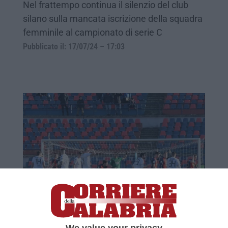
Nel frattempo continua il silenzio del club
silano sulla mancata iscrizione della squadra
femminile al campionato di serie C
Pubblicato il: 17/07/24 – 17:03
La Ternana espugna il “San Vito”
Il Cosenza perde in casa 3-1. Inutile la rete
del momentaneo 1-1 di Tutino
We value your privacy