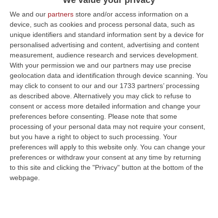
Pubblicato il: 02/12/23 – 16:15
We and our
partners
store and/or access information on a
device, such as cookies and process personal data, such as
unique identifiers and standard information sent by a device for
personalised advertising and content, advertising and content
ULTIME DAL CORRIERE DELLA CALABRIA
measurement, audience research and services development.
With your permission we and our partners may use precise
Furbetti Del Carburante, 265 Denunciati. C’è Anche La Calabria
geolocation data and identification through device scanning. You
may click to consent to our and our 1733 partners’ processing
“ROMA Carburanti sottratti al pagamento delle accise, gasolio agricolo
as described above. Alternatively you may click to refuse to
destinato illegalmente all’autotrazione, depositi clandestini e prodo…
consent or access more detailed information and change your
10 Agosto, 11:34
preferences before consenting.
Please note that some
processing of your personal data may not require your consent,
Porto Di Vibo, Al Via La Demolizione Dell’ex Civam
but you have a right to object to such processing. Your
“VIBO VALENTIA Dalla programmazione alla realizzazione in pochi mesi.
preferences will apply to this website only. You can change your
Accelera il percorso per la riqualificazione dell’area dell’ex CIVAM n…
preferences or withdraw your consent at any time by returning
10 Agosto, 11:14
to this site and clicking the "Privacy" button at the bottom of the
webpage.
Bambino Di 4 Anni Investito Dall’auto Del Padre A Borgia: È Grave,
Trasferito D’urgenza A Roma
“CATANZARO È in gravi condizioni un bambino di quattro anni rimasto