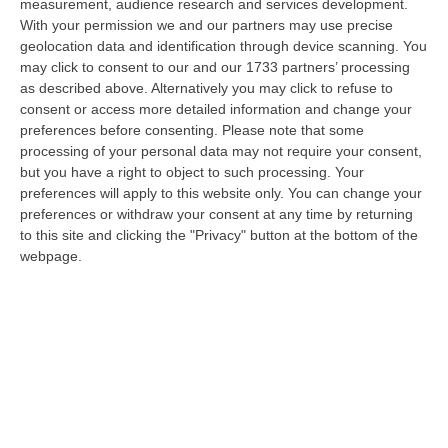
measurement, audience research and services development.
Ultimatum Della Spagna All’Italia: «Revochi I Controlli Alle
With your permission we and our partners may use precise
Frontiere»
geolocation data and identification through device scanning. You
may click to consent to our and our 1733 partners’ processing
“Il governo spagnolo chiede all’Italia di revocare entro domenica 9 agosto
as described above. Alternatively you may click to refuse to
i controlli alle frontiere reintrodotti il primo agosto, dopo la…
consent or access more detailed information and change your
07 Agosto, 15:38
preferences before consenting.
Please note that some
processing of your personal data may not require your consent,
‘Ndrangheta, Inchiesta Artemis 2: Giuseppe Vinci Lascia Il Carcere
but you have a right to object to such processing. Your
E Passa Ai Domiciliari
preferences will apply to this website only. You can change your
“CATANZARO Lascia il carcere e passa agli arresti domiciliari Giuseppe
preferences or withdraw your consent at any time by returning
Vinci, responsabile dell’area tecnico manutentiva del Comune di Corta…
to this site and clicking the "Privacy" button at the bottom of the
webpage.
07 Agosto, 15:23
Green Island, Ricariche Elettriche E Un Presidio Sanitario. Anas
Attiva I Nuovi Servizi Sull’A2 In Calabria
“Entrano in funzione tutti i servizi della “Green Island” situata nell’area di
parcheggio “Contessa Soprana” lungo la A2 “Autostrada del Med…
07 Agosto, 15:09