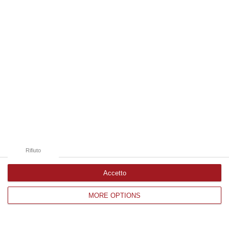
Edizioni provinciali
Catanzaro
Cosenza
Vibo Valentia
Reggio Calabria
Crotone
Rifiuto
Accetto
Corriere delle Calabria è una testata giornalistica di News&Com S.r.l
MORE OPTIONS
©2012-
-2026. Tutti i diritti riservati.
P.IVA. 03199620794, Via del mare 6/G, S.Eufemia, Lamezia Terme