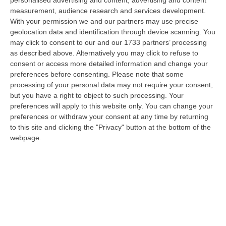
Milano, Bologna, Roma e Napoli. Ci presenteremo come Futuro
measurement, audience research and services development.
nazionale…
With your permission we and our partners may use precise
08 Agosto, 22:19
geolocation data and identification through device scanning. You
may click to consent to our and our 1733 partners’ processing
Messina, I “No Ponte” Di Nuovo In Marcia
as described above. Alternatively you may click to refuse to
consent or access more detailed information and change your
“MESSINA “Chiediamo che venga chiusa la società Stretto di Messina. La
preferences before consenting.
Please note that some
liquidazione era stata già indicata dal governo Monti nel 2013, e la…
processing of your personal data may not require your consent,
08 Agosto, 21:20
but you have a right to object to such processing. Your
preferences will apply to this website only. You can change your
Vinitaly And The City A Reggio: Il Grande Abbraccio Tra Identità
preferences or withdraw your consent at any time by returning
Del Territorio, Storia E Cultura – FOTO
to this site and clicking the "Privacy" button at the bottom of the
“REGGIO CALABRIA Vinitaly and the City arriva a Reggio Calabria. Dopo il
webpage.
successo dell’edizione di Sibari, dove la manifestazione ha fatto s…
08 Agosto, 20:47
Pride, La “prima Volta” Dell’onda Arcobaleno A Catanzaro. In
Migliaia In Marcia Per I Diritti E La Libertà – FOTO
“CATANZARO Una prima volta destinata a lasciare un segno nella storia
della città. Catanzaro oggi celebra il suo primo Pride: colori, musica…