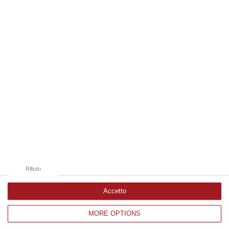
08 Agosto, 19:38
Edizioni provinciali
Catanzaro
Cosenza
Vibo Valentia
Reggio Calabria
Crotone
Rifiuto
Accetto
MORE OPTIONS
Corriere delle Calabria è una testata giornalistica di News&Com S.r.l