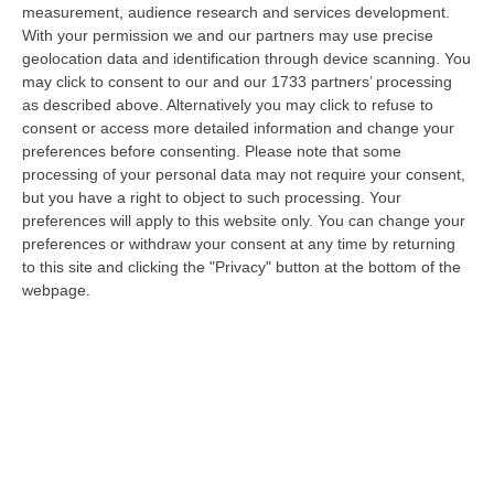
measurement, audience research and services development.
Vinitaly A Reggio Calabria, Cisl E Fai Cisl: «Occasione Di Grande
With your permission we and our partners may use precise
Rilievo Per Il Territorio»
geolocation data and identification through device scanning. You
“REGGIO CALABRIA L’approdo di Vinitaly a Reggio Calabria rappresenta
may click to consent to our and our 1733 partners’ processing
un’occasione di grande rilievo per il territorio metropolitano e per l’…
as described above. Alternatively you may click to refuse to
consent or access more detailed information and change your
08 Agosto, 11:04
preferences before consenting.
Please note that some
processing of your personal data may not require your consent,
Università, Il Mur Aumenta Le Risorse Per Gli Atenei Della
but you have a right to object to such processing. Your
Calabria. Assegnati 199 Milioni Di Euro
preferences will apply to this website only. You can change your
“ROMA Aumentano le risorse al sistema universitario calabrese. Il
preferences or withdraw your consent at any time by returning
Ministro dell’Università e della Ricerca, Anna Maria Bernini, ha firmato
to this site and clicking the "Privacy" button at the bottom of the
i…
webpage.
08 Agosto, 10:58
Occhiuto: «Marcinelle Tra Le Pagine Più Dolorose Della Storia
Italiana»
“«L’8 agosto 1956 rimane una delle pagine più dolorose della storia
dell’emigrazione italiana. A Marcinelle, in Belgio, 262 minatori persero…
08 Agosto, 10:53