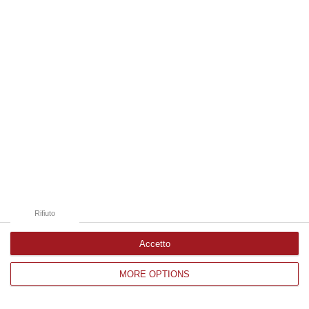
Edizioni provinciali
Catanzaro
Cosenza
Vibo Valentia
Reggio Calabria
Crotone
Rifiuto
Accetto
MORE OPTIONS
Corriere delle Calabria è una testata giornalistica di News&Com S.r.l
©2012-
-2026. Tutti i diritti riservati.