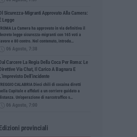
Dl Sicurezza-Migranti Approvato Alla Camera:
È Legge
“ROMA La Camera ha approvato in via definitiva il
decreto legge sicurezza-migranti con 165 voti a
favore e 80 contro. Nel contenuto, introdu…
06 Agosto, 7:38
Dal Carcere La Regia Della Coca Per Roma: Le
Direttive Via Chat, Il Carico A Bagnara E
L’imprevisto Dell’incidente
“REGGIO CALABRIA Dieci chili di cocaina diretti
nella Capitale e affidati a un corriere guidato a
distanza. Un’operazione di narcotraffico s…
06 Agosto, 7:00
Edizioni provinciali