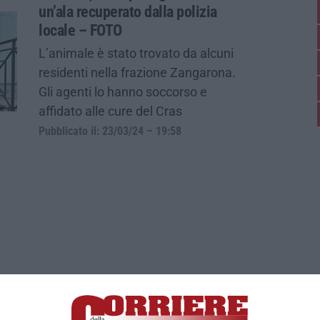
un’ala recuperato dalla polizia
locale – FOTO
L’animale è stato trovato da alcuni
residenti nella frazione Zangarona.
Gli agenti lo hanno soccorso e
affidato alle cure del Cras
Pubblicato il: 23/03/24 – 19:58
ica di News&Com S.r.l ©2012-
-2026. Tutti i diritti riservati.
ia, Lamezia Terme (CZ)