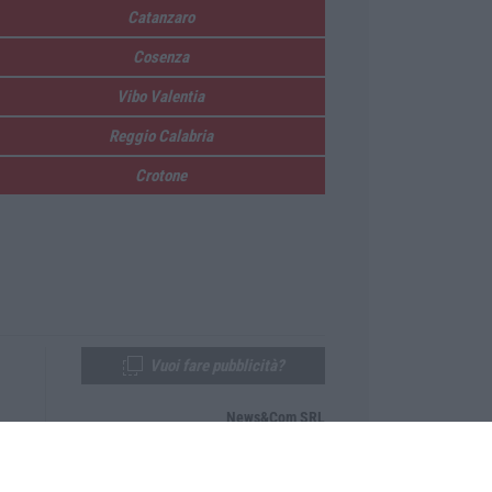
Catanzaro
Cosenza
Vibo Valentia
Reggio Calabria
Crotone
Vuoi fare pubblicità?
News&Com SRL
Telefono:
0968-53665