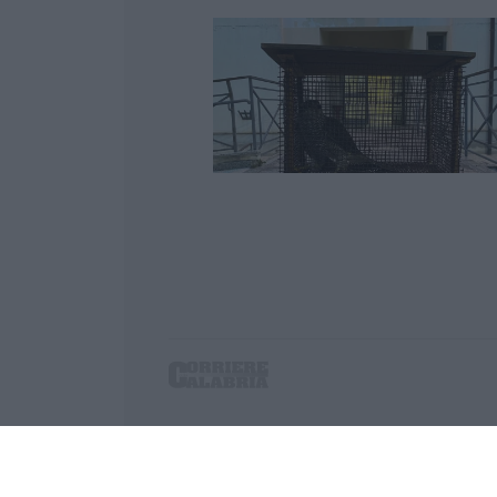
Corriere delle Calabria è una testata giornalist
P.IVA. 03199620794, Via del mare 6/G, S.Eufem