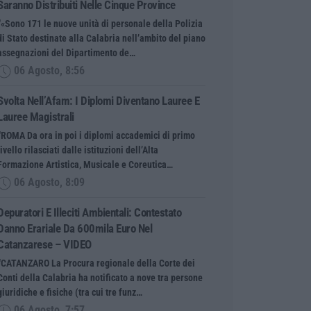
Saranno Distribuiti Nelle Cinque Province
“«Sono 171 le nuove unità di personale della Polizia
di Stato destinate alla Calabria nell’ambito del piano
assegnazioni del Dipartimento de…
06 Agosto, 8:56
Svolta Nell’Afam: I Diplomi Diventano Lauree E
Lauree Magistrali
“ROMA Da ora in poi i diplomi accademici di primo
livello rilasciati dalle istituzioni dell’Alta
Formazione Artistica, Musicale e Coreutica…
06 Agosto, 8:09
Depuratori E Illeciti Ambientali: Contestato
Danno Erariale Da 600mila Euro Nel
Catanzarese – VIDEO
“CATANZARO La Procura regionale della Corte dei
Conti della Calabria ha notificato a nove tra persone
giuridiche e fisiche (tra cui tre funz…
06 Agosto, 7:57