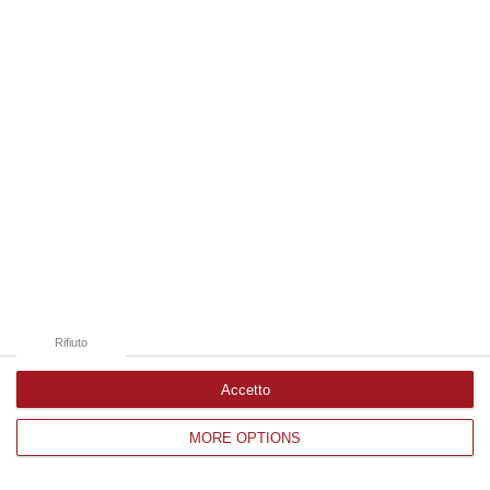
Edizioni provinciali
Catanzaro
Cosenza
Vibo Valentia
Reggio Calabria
Crotone
Rifiuto
Accetto
MORE OPTIONS
Corriere delle Calabria è una testata giornalistica di News&Com S.r.l
©2012-
-2026. Tutti i diritti riservati.