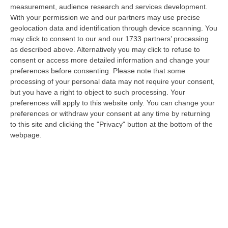
measurement, audience research and services development.
In Fiamme Nella Notte Il Capannone Di Un’azienda A
With your permission we and our partners may use precise
Montegiordano, Danni Da Oltre Un Milione Di Euro
geolocation data and identification through device scanning. You
may click to consent to our and our 1733 partners’ processing
“MONTEGIORDANO Un grosso incendio ha colpito questa notte un
as described above. Alternatively you may click to refuse to
capannone della Sassone Tartufi, azienda di Montegiordano
consent or access more detailed information and change your
specializzata nella c…
preferences before consenting.
Please note that some
09 Agosto, 11:59
processing of your personal data may not require your consent,
but you have a right to object to such processing. Your
È Morto Massimiliano Cencelli, Fu Ideatore Dell’omonimo
preferences will apply to this website only. You can change your
“manuale”
preferences or withdraw your consent at any time by returning
“ROMA E’ morto a Roma ieri pomeriggio Massimiliano Cencelli, aveva 90
to this site and clicking the "Privacy" button at the bottom of the
anni. Funzionario della Democrazia Cristiana degli anni ’60, divenne f…
webpage.
09 Agosto, 10:43
Antonino Scopelliti, Il “giudice Solo” Contro Le Mafie. L’agguato
Nel 1991 E Il Patto Tra ‘ndrangheta E Cosa Nostra
“REGGIO CALABRIA Era una calda giornata, tipica dell’estate calabrese. Il
“giudice solo”, come era stato ribattezzato, Antonino Scopelliti…
09 Agosto, 10:31