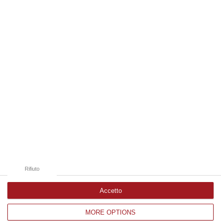
06 Agosto, 19:49
Edizioni provinciali
Catanzaro
Cosenza
Vibo Valentia
Reggio Calabria
Crotone
Rifiuto
Accetto
MORE OPTIONS