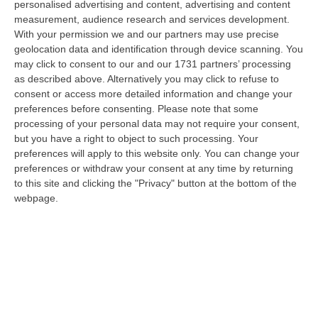
personalised advertising and content, advertising and content
laurea magistrale in Medicina e Chirurgia, Odontoiatria e Protesi den…
measurement, audience research and services development.
06 Agosto, 20:49
With your permission we and our partners may use precise
geolocation data and identification through device scanning. You
La Rivista “America Journals” Celebra Lo Stilista Anton Giulio
may click to consent to our and our 1731 partners’ processing
Grande
as described above. Alternatively you may click to refuse to
“«Rinomato per la sua impeccabile maestria artigianale e la sua
consent or access more detailed information and change your
creatività visionaria, ha trasformato la moda italiana in un’espressione
preferences before consenting.
Please note that some
dur…
processing of your personal data may not require your consent,
06 Agosto, 20:48
but you have a right to object to such processing. Your
preferences will apply to this website only. You can change your
Dai Piani Per Il Rischio Sismico Al Welfare, I Provvedimenti
preferences or withdraw your consent at any time by returning
Approvati Dalla Giunta Regionale
to this site and clicking the "Privacy" button at the bottom of the
webpage.
“CATANZARO La Giunta della Regione Calabria, nella seduta odierna, su
proposta del presidente Roberto Occhiuto, ha approvato il nuovo Protoc…
06 Agosto, 20:03
Reggio Calabria, Bernini In Visita Alla Mediterranea: «Qui La
Facoltà Di Medicina? Valuteremo La Domanda»
“REGGIO CALABRIA La ministra dell’Università e della ricerca Anna Maria
Bernini ha visitato oggi la Mediterranea di Reggio Calabria, accompa…