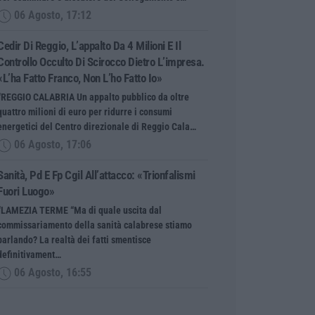
06 Agosto, 17:12
Cedir Di Reggio, L’appalto Da 4 Milioni E Il
Controllo Occulto Di Scirocco Dietro L’impresa.
«L’ha Fatto Franco, Non L’ho Fatto Io»
“REGGIO CALABRIA Un appalto pubblico da oltre
quattro milioni di euro per ridurre i consumi
energetici del Centro direzionale di Reggio Cala…
06 Agosto, 17:06
Sanità, Pd E Fp Cgil All’attacco: «Trionfalismi
Fuori Luogo»
“LAMEZIA TERME “Ma di quale uscita dal
commissariamento della sanità calabrese stiamo
parlando? La realtà dei fatti smentisce
definitivament…
06 Agosto, 16:55