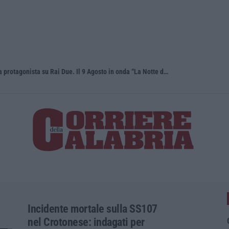
L’Orchestra Filarmonica della Calabria protagonista su Rai Due. Il 9 Agosto in onda “La Notte del Mare”
Ponte, ok a
Incidente mortale sulla SS107
nel Crotonese: indagati per