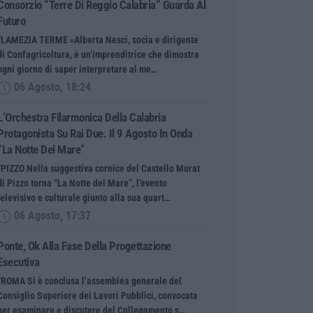
Consorzio “Terre Di Reggio Calabria” Guarda Al
Futuro
“LAMEZIA TERME «Alberta Nesci, socia e dirigente
di Confagricoltura, è un’imprenditrice che dimostra
ogni giorno di saper interpretare al me…
06 Agosto, 18:24
L’Orchestra Filarmonica Della Calabria
Protagonista Su Rai Due. Il 9 Agosto In Onda
“La Notte Del Mare”
“PIZZO Nella suggestiva cornice del Castello Murat
di Pizzo torna “La Notte del Mare”, l’evento
televisivo e culturale giunto alla sua quart…
06 Agosto, 17:37
Ponte, Ok Alla Fase Della Progettazione
Esecutiva
“ROMA Si è conclusa l’assemblea generale del
Consiglio Superiore dei Lavori Pubblici, convocata
per esaminare e discutere del Collegamento s…