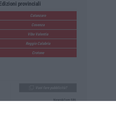
Edizioni provinciali
Catanzaro
Cosenza
Vibo Valentia
Reggio Calabria
Crotone
Vuoi fare pubblicità?
News&Com SRL
Telefono:
0968-53665