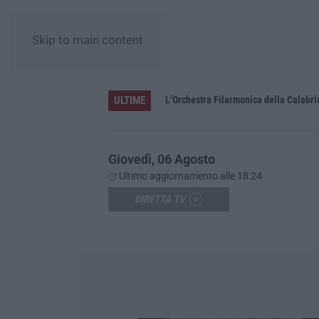
Skip to main content
ULTIME
Confagricoltura Calabria: con Alberta Nesci il Consorzio “Terre di Reggio Calabria” guarda al futuro
Giovedì, 06 Agosto
Ultimo aggiornamento alle 18:24
DIRETTA TV