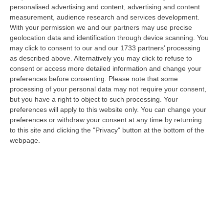
personalised advertising and content, advertising and content
“SANGINETO E’ ricoverato in gravissime condizioni l’addetto alla
measurement, audience research and services development.
sicurezza vittima di un violento pestaggio avvenuto sulla costa tirrenica
With your permission we and our partners may use precise
c…
geolocation data and identification through device scanning. You
10 Agosto, 7:16
may click to consent to our and our 1733 partners’ processing
as described above. Alternatively you may click to refuse to
Quando Il Bosco Resta Solo
consent or access more detailed information and change your
“La Calabria brucia d’estate, ma il fuoco comincia quando le montagne si
preferences before consenting.
Please note that some
spopolano, quando le campagne vengono abbandonate, quando nei
processing of your personal data may not require your consent,
bosch…
but you have a right to object to such processing. Your
10 Agosto, 7:00
preferences will apply to this website only. You can change your
preferences or withdraw your consent at any time by returning
Statale 106 Senza Pace: Traffico In Tilt Nel Tratto Cosentino Per
to this site and clicking the "Privacy" button at the bottom of the
Un Tir In Fiamme In Galleria
webpage.
“COSENZA Non bastavano gli incidenti, ecco i mezzi in fiamme: oggi un
Tir ha preso fuoco sulla statale 106 nella nuova galleria del terzo me…
09 Agosto, 21:50
Vinitaly And The City, Calderone: «La Calabria Dimostra Vivacità
Imprenditoriale E Crescita Occupazionale»