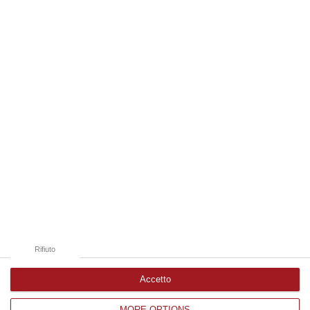
“REGGIO CALABRIA Arriva puntuale all’area talk del Vinitaly and the city
a Reggio Calabria la ministra del lavoro Marina Elvira Calderone. «…
09 Agosto, 20:31
Edizioni provinciali
Catanzaro
Cosenza
Vibo Valentia
Reggio Calabria
Crotone
Rifiuto
Accetto
MORE OPTIONS