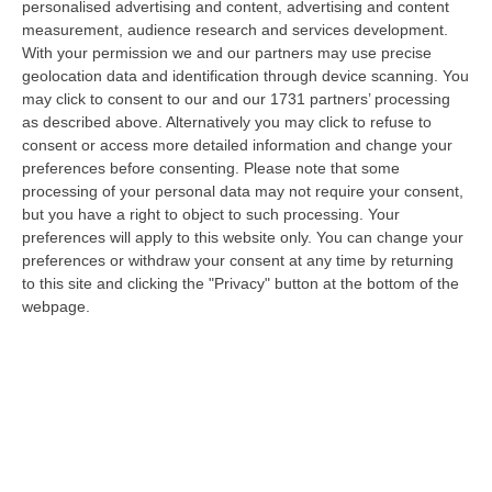
personalised advertising and content, advertising and content
pena inflitta in primo grado a Khalid Arslan, uno dei cinque ragazzi c…
measurement, audience research and services development.
06 Agosto, 9:49
With your permission we and our partners may use precise
geolocation data and identification through device scanning. You
Giornata Enzo Tortora. La Camera Penale Di Cosenza: Dopo
may click to consent to our and our 1731 partners’ processing
L’astensionismo, Una Campagna Di Alfabetizzazione
as described above. Alternatively you may click to refuse to
Costituzionale
consent or access more detailed information and change your
“COSENZA Duro affondo della Camera penale di Cosenza dopo le
preferences before consenting.
Please note that some
astensioni di Pd, Movimento 5 Stelle e Alleanza Verdi al voto per la
processing of your personal data may not require your consent,
istituzion…
but you have a right to object to such processing. Your
preferences will apply to this website only. You can change your
06 Agosto, 9:28
preferences or withdraw your consent at any time by returning
to this site and clicking the "Privacy" button at the bottom of the
Pretende Soldi Per La Droga E Devasta Casa: Arrestato 44enne A
webpage.
Crotone
“CROTONE La Polizia di Stato, nell’ambito dei servizi di controllo del
territorio predisposti dal Questore della provincia di Crotone Renato…
06 Agosto, 9:25
Basta Il Pensiero: Salvini Inventa Le Leggi E Il Sud Ubbidisce
“Ieri era una splendida mattinata di sole e il Ministro delle Infrastrutture