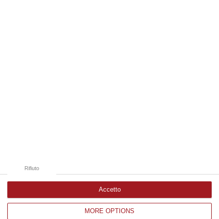
e dei Trasporti, Matteo Salvini, ha appena sventato l’ennesimo…
06 Agosto, 9:12
Edizioni provinciali
Catanzaro
Cosenza
Vibo Valentia
Reggio Calabria
Crotone
Rifiuto
Accetto
MORE OPTIONS