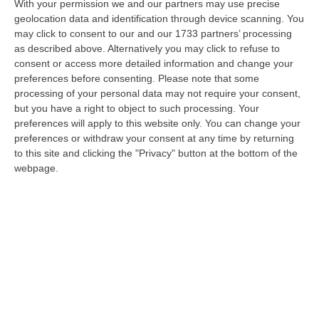
L’UniRc arriva in Senegal: presentato a
With your permission we and our partners may use precise
Dakar il Master internazionale Designland
geolocation data and identification through device scanning. You
may click to consent to our and our 1733 partners’ processing
È stato attivato dalla Mediterranea per
as described above. Alternatively you may click to refuse to
promuovere la cooperazione accademica
consent or access more detailed information and change your
preferences before consenting.
Please note that some
con istituzioni universitarie africane
processing of your personal data may not require your consent,
Pubblicato il: 17/10/25 – 15:39
but you have a right to object to such processing. Your
preferences will apply to this website only. You can change your
preferences or withdraw your consent at any time by returning
to this site and clicking the "Privacy" button at the bottom of the
webpage.
Turista italiano travolto e ucciso sulla