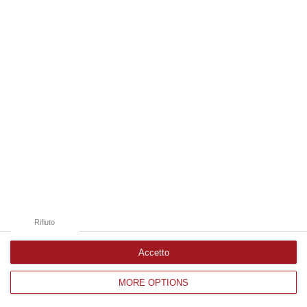
Edizioni provinciali
Catanzaro
Cosenza
Vibo Valentia
Reggio Calabria
Crotone
Rifiuto
Accetto
MORE OPTIONS
Corriere delle Calabria è una testata giornalistica di News&Com S.r.l