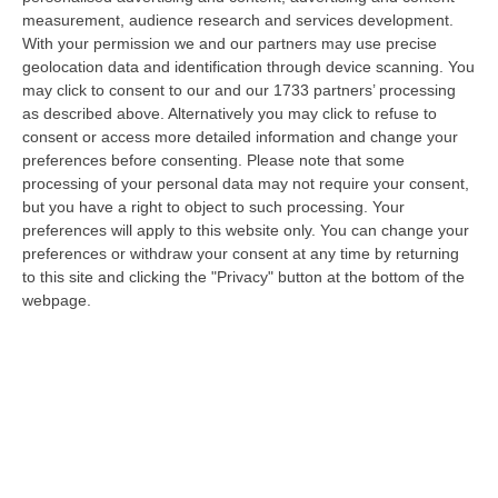
09 Agosto, 7:55
measurement, audience research and services development.
With your permission we and our partners may use precise
Il Killer Nascosto Nel Buio E La «condanna A Morte» Decisa Dalla
geolocation data and identification through device scanning. You
Cosca Scalise. Dieci Anni Fa L’omicidio Pagliuso
may click to consent to our and our 1733 partners’ processing
“LAMEZIA TERME Un foro nella recinzione, un uomo nascosto nel buio e
as described above. Alternatively you may click to refuse to
tre colpi esplosi in appena due secondi. Francesco Pagliuso non ebbe
consent or access more detailed information and change your
ne…
preferences before consenting.
Please note that some
processing of your personal data may not require your consent,
09 Agosto, 7:00
but you have a right to object to such processing. Your
preferences will apply to this website only. You can change your
All’asta Il Pallone Della “mano Di Dio” Di Maradona
preferences or withdraw your consent at any time by returning
“ROMA Il pallone con cui Diego Maradona segnò durante la storica
to this site and clicking the "Privacy" button at the bottom of the
vittoria dell’Argentina sull’Inghilterra ai Mondiali del 1986 potrebbe
webpage.
esse…
08 Agosto, 23:28
Milano, Vannacci Candida Il Generale Burgio
“ROMA “La sfida delle grandi città correremo in tutte le grandi città
Milano, Bologna, Roma e Napoli. Ci presenteremo come Futuro
nazionale…
08 Agosto, 22:19