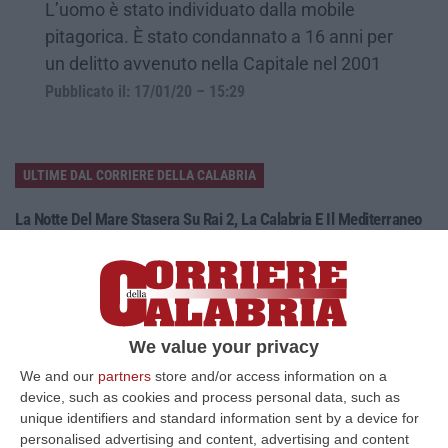
L’uomo è stato individuato dalla mobile
pitagorica. È stato condannato a 16 anni per
un delitto avvenuto nella Capitale nel 2001
Pubblicato il: 17/01/20 – 15:29
ULTIME DAL CORRIERE DELLA CALABRIA
La Notte Del Mare Stasera Su Rai 2, La Calabria E Il Mediterraneo
Protagonisti Dal Castello Murat Di Pizzo
“PIZZO Il blu della Calabria, le sue coste, il Mediterraneo e soprattutto le
tante voci che ogni giorno raccontano, studiano, proteggono e v…
09 Agosto, 12:52
We value your privacy
Evade Dai Domiciliari, Boss Ergastolano Torna In Carcere
We and our
partners
store and/or access information on a
“È tornato in carcere Giovanni Calasso, 61 anni, storico esponente della
device, such as cookies and process personal data, such as
Sacra Corona Unita e già condannato all’ergastolo, arrestato il 1°…
unique identifiers and standard information sent by a device for
09 Agosto, 12:18
personalised advertising and content, advertising and content