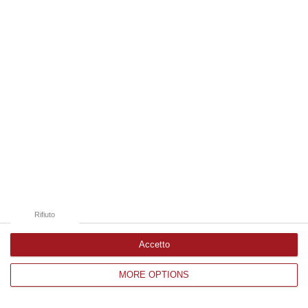
Edizioni provinciali
Catanzaro
Cosenza
Vibo Valentia
Reggio Calabria
Crotone
Rifiuto
Accetto
MORE OPTIONS
Corriere delle Calabria è una testata giornalistica di News&Com S.r.l
©2012-
-2026. Tutti i diritti riservati.