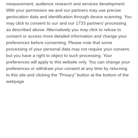
measurement, audience research and services development.
In Fiamme Nella Notte Il Capannone Di Un’azienda A
With your permission we and our partners may use precise
Montegiordano, Danni Da Oltre Un Milione Di Euro
geolocation data and identification through device scanning. You
may click to consent to our and our 1733 partners’ processing
“MONTEGIORDANO Un grosso incendio ha colpito questa notte un
as described above. Alternatively you may click to refuse to
capannone della Sassone Tartufi, azienda di Montegiordano
consent or access more detailed information and change your
specializzata nella c…
preferences before consenting.
Please note that some
09 Agosto, 11:59
processing of your personal data may not require your consent,
but you have a right to object to such processing. Your
È Morto Massimiliano Cencelli, Fu Ideatore Dell’omonimo
preferences will apply to this website only. You can change your
“manuale”
preferences or withdraw your consent at any time by returning
“ROMA E’ morto a Roma ieri pomeriggio Massimiliano Cencelli, aveva 90
to this site and clicking the "Privacy" button at the bottom of the
anni. Funzionario della Democrazia Cristiana degli anni ’60, divenne f…
webpage.
09 Agosto, 10:43
Antonino Scopelliti, Il “giudice Solo” Contro Le Mafie. L’agguato
Nel 1991 E Il Patto Tra ‘ndrangheta E Cosa Nostra
“REGGIO CALABRIA Era una calda giornata, tipica dell’estate calabrese. Il
“giudice solo”, come era stato ribattezzato, Antonino Scopelliti…
09 Agosto, 10:31