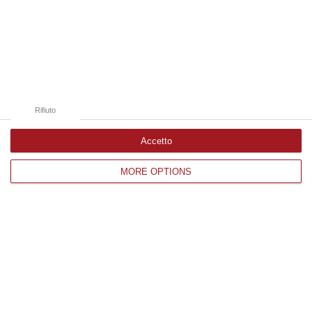
Edizioni provinciali
Catanzaro
Cosenza
Rifiuto
Vibo Valentia
Accetto
Reggio Calabria
MORE OPTIONS
Crotone
Corriere delle Calabria è una testata giornalistica di News&Com S.r.l
©2012-
-2026. Tutti i diritti riservati.