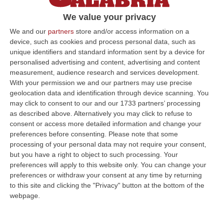
Seconda Chance in collaborazione con le
We value your privacy
carceri di Locri, Palmi e Laureana di Borrello
We and our
partners
store and/or access information on a
Pubblicato il: 19/03/24 – 11:27
device, such as cookies and process personal data, such as
unique identifiers and standard information sent by a device for
personalised advertising and content, advertising and content
measurement, audience research and services development.
ULTIME DAL CORRIERE DELLA CALABRIA
With your permission we and our partners may use precise
geolocation data and identification through device scanning. You
Sistema Bibliotecario Vibonese, La Dura Replica Di Soriano E
may click to consent to our and our 1733 partners’ processing
Romeo: «Il Fallimento È Di Chi Ha Staccato La Spina»
as described above. Alternatively you may click to refuse to
consent or access more detailed information and change your
“VIBO VALENTIA «In queste ore si stanno susseguendo dichiarazioni e
preferences before consenting.
Please note that some
prese di posizione sul futuro del Sistema Bibliotecario Vibonese.
processing of your personal data may not require your consent,
Compre…
but you have a right to object to such processing. Your
06 Agosto, 22:18
preferences will apply to this website only. You can change your
preferences or withdraw your consent at any time by returning
Laurea In Medicina, Arriva Il Decreto: Aumentano I Posti
to this site and clicking the "Privacy" button at the bottom of the
“ROMA Aumentano i posti disponibili per l’immatricolazione ai corsi di
webpage.
laurea magistrale in Medicina e Chirurgia, Odontoiatria e Protesi den…
06 Agosto, 20:49