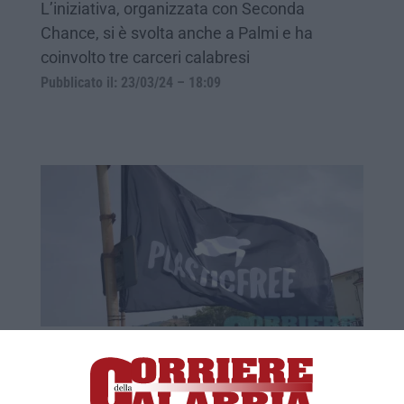
L’iniziativa, organizzata con Seconda
Chance, si è svolta anche a Palmi e ha
coinvolto tre carceri calabresi
Pubblicato il: 23/03/24 – 18:09
Plastic Free, sabato a Palmi detenuti e
volontari insieme per ripulire le spiagge
L’iniziativa è organizzata dalla Onlus e da