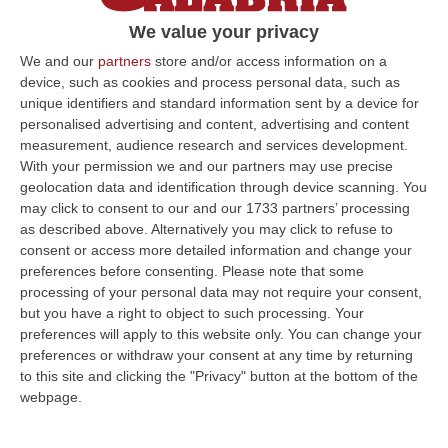
«Devastato il reparto dei detenuti
psichiatrici nel carcere di Reggio
We value your privacy
Calabria»
We and our
partners
store and/or access information on a
device, such as cookies and process personal data, such as
La denuncia del Sappe: «Poliziotti costretti a
unique identifiers and standard information sent by a device for
subire tanta violenza per le scelte scellerate
personalised advertising and content, advertising and content
di chi ha chiuso gli Opg»
measurement, audience research and services development.
With your permission we and our partners may use precise
Pubblicato il: 14/05/23 – 13:03
geolocation data and identification through device scanning. You
may click to consent to our and our 1733 partners’ processing
as described above. Alternatively you may click to refuse to
consent or access more detailed information and change your
preferences before consenting.
Please note that some
processing of your personal data may not require your consent,
but you have a right to object to such processing. Your
preferences will apply to this website only. You can change your
preferences or withdraw your consent at any time by returning
to this site and clicking the "Privacy" button at the bottom of the
webpage.