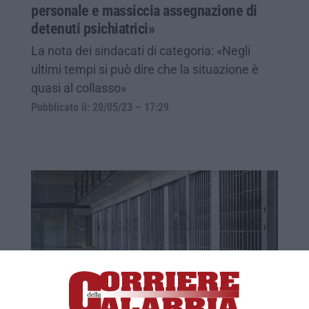
personale e massiccia assegnazione di
detenuti psichiatrici»
La nota dei sindacati di categoria: «Negli
ultimi tempi si può dire che la situazione è
quasi al collasso»
Pubblicato il: 20/05/23 – 17:29