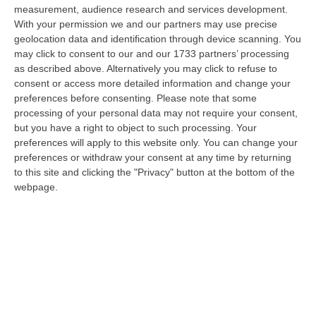
nazionale…
measurement, audience research and services development.
08 Agosto, 22:19
With your permission we and our partners may use precise
geolocation data and identification through device scanning. You
Messina, I “No Ponte” Di Nuovo In Marcia
may click to consent to our and our 1733 partners’ processing
as described above. Alternatively you may click to refuse to
“MESSINA “Chiediamo che venga chiusa la società Stretto di Messina. La
consent or access more detailed information and change your
liquidazione era stata già indicata dal governo Monti nel 2013, e la…
preferences before consenting.
Please note that some
08 Agosto, 21:20
processing of your personal data may not require your consent,
but you have a right to object to such processing. Your
Vinitaly And The City A Reggio: Il Grande Abbraccio Tra Identità
preferences will apply to this website only. You can change your
Del Territorio, Storia E Cultura – FOTO
preferences or withdraw your consent at any time by returning
“REGGIO CALABRIA Vinitaly and the City arriva a Reggio Calabria. Dopo il
to this site and clicking the "Privacy" button at the bottom of the
successo dell’edizione di Sibari, dove la manifestazione ha fatto s…
webpage.
08 Agosto, 20:47
Pride, La “prima Volta” Dell’onda Arcobaleno A Catanzaro. In
Migliaia In Marcia Per I Diritti E La Libertà – FOTO
“CATANZARO Una prima volta destinata a lasciare un segno nella storia
della città. Catanzaro oggi celebra il suo primo Pride: colori, musica…
08 Agosto, 19:38