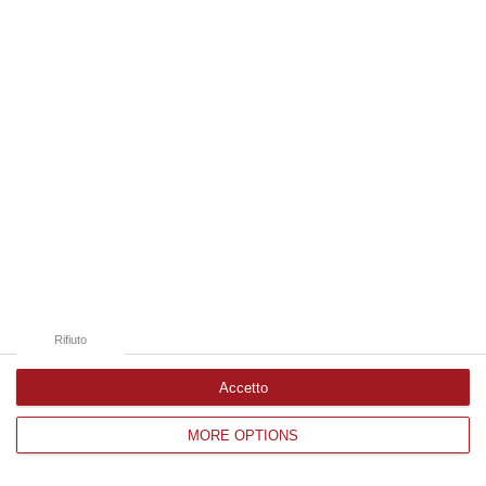
Edizioni provinciali
Catanzaro
Cosenza
Vibo Valentia
Reggio Calabria
Crotone
Rifiuto
Accetto
MORE OPTIONS
Corriere delle Calabria è una testata giornalistica di News&Com S.r.l
©2012-
-2026. Tutti i diritti riservati.