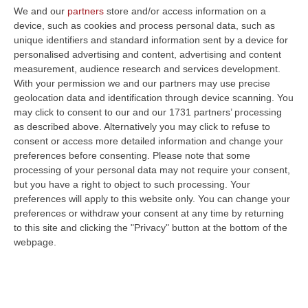
We and our
partners
store and/or access information on a
device, such as cookies and process personal data, such as
Sistema Bibliotecario Vibonese, La Dura Replica Di Soriano E
unique identifiers and standard information sent by a device for
Romeo: «Il Fallimento È Di Chi Ha Staccato La Spina»
personalised advertising and content, advertising and content
“VIBO VALENTIA «In queste ore si stanno susseguendo dichiarazioni e
measurement, audience research and services development.
prese di posizione sul futuro del Sistema Bibliotecario Vibonese.
With your permission we and our partners may use precise
Compre…
geolocation data and identification through device scanning. You
06 Agosto, 22:18
may click to consent to our and our 1731 partners’ processing
as described above. Alternatively you may click to refuse to
Laurea In Medicina, Arriva Il Decreto: Aumentano I Posti
consent or access more detailed information and change your
preferences before consenting.
Please note that some
“ROMA Aumentano i posti disponibili per l’immatricolazione ai corsi di
processing of your personal data may not require your consent,
laurea magistrale in Medicina e Chirurgia, Odontoiatria e Protesi den…
but you have a right to object to such processing. Your
06 Agosto, 20:49
preferences will apply to this website only. You can change your
preferences or withdraw your consent at any time by returning
La Rivista “America Journals” Celebra Lo Stilista Anton Giulio
to this site and clicking the "Privacy" button at the bottom of the
Grande
webpage.
“«Rinomato per la sua impeccabile maestria artigianale e la sua
creatività visionaria, ha trasformato la moda italiana in un’espressione
dur…
06 Agosto, 20:48