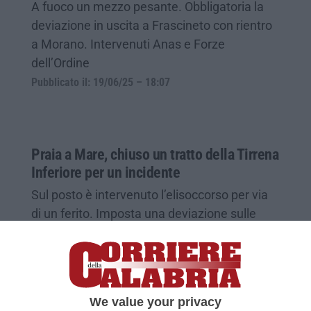
A fuoco un mezzo pesante. Obbligatoria la
deviazione in uscita a Frascineto con rientro
a Morano. Intervenuti Anas e Forze
dell’Ordine
Pubblicato il: 19/06/25 – 18:07
Praia a Mare, chiuso un tratto della Tirrena
Inferiore per un incidente
Sul posto è intervenuto l’elisoccorso per via
di un ferito. Imposta una deviazione sulle
strade comunali
Pubblicato il: 24/09/22 – 19:26
We value your privacy
ULTIME DAL CORRIERE DELLA CALABRIA