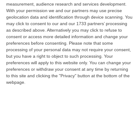
dare avvio agli attesi lavori di ristrutturazione della Basilica dell…
measurement, audience research and services development.
07 Agosto, 22:02
With your permission we and our partners may use precise
geolocation data and identification through device scanning. You
Renzi: «Conte? Sarebbe Delittuoso Vannaccizzare La Coalizione»
may click to consent to our and our 1733 partners’ processing
as described above. Alternatively you may click to refuse to
“ROMA «Conte sta giocando la sua partita, vedremo se le primarie si
consent or access more detailed information and change your
faranno, quando e con che formato, se a due Conte-Schlein o se ci
preferences before consenting.
Please note that some
sarann…
processing of your personal data may not require your consent,
07 Agosto, 21:35
but you have a right to object to such processing. Your
preferences will apply to this website only. You can change your
Meteo, Altri 10 Giorni Di Caldo Estremo
preferences or withdraw your consent at any time by returning
“ROMA La tregua varrà fino a domani: dopo il record di ieri con il bollino
to this site and clicking the "Privacy" button at the bottom of the
rosso per tutte le 27 città monitorate e oggi con 26 allerte mass…
webpage.
07 Agosto, 20:33
Torna In Calabria: OSM Cerca Professionisti Calabresi Che Vivono
Al Nord E Che Hanno Voglia Di Rientrare Nella Terra Di Origine
“Se per anni lasciare la Calabria è stata una scelta quasi obbligata oggi è
possibile fare un’inversione di marcia grazie ad OSM Centro Cala…
07 Agosto, 20:24