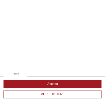
Edizioni provinciali
Catanzaro
Cosenza
Vibo Valentia
Reggio Calabria
Crotone
Rifiuto
Accetto
MORE OPTIONS
Corriere delle Calabria è una testata giornalistica di News&Com S.r.l
©2012-
-2026. Tutti i diritti riservati.