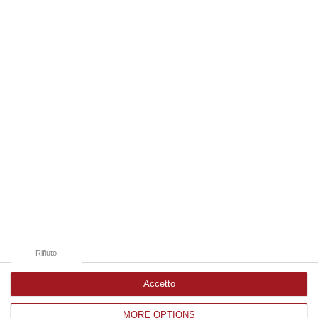
Fal…
07 Agosto, 18:19
Edizioni provinciali
Catanzaro
Cosenza
Vibo Valentia
Reggio Calabria
Crotone
Rifiuto
Accetto
MORE OPTIONS