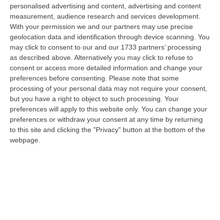
riscu…
personalised advertising and content, advertising and content
07 Agosto, 18:57
measurement, audience research and services development.
With your permission we and our partners may use precise
Alto Tirreno Cosentino, Incendi Alimentati Da Caldo E Vento:
geolocation data and identification through device scanning. You
may click to consent to our and our 1733 partners’ processing
Fiamme Anche A Verbicaro
as described above. Alternatively you may click to refuse to
“Numerosi incendi sono in corso nella zona dell’Alto Tirreno cosentino,
consent or access more detailed information and change your
favoriti dalle alte temperature e dal vento che stanno rendendo part…
preferences before consenting.
Please note that some
07 Agosto, 18:57
processing of your personal data may not require your consent,
but you have a right to object to such processing. Your
Leucemia Mieloide Acuta, Da Una Ricerca Nuove Terapie Per
preferences will apply to this website only. You can change your
Superare La Resistenza Ai Farmaci
preferences or withdraw your consent at any time by returning
to this site and clicking the "Privacy" button at the bottom of the
“ROMA I farmaci mirati contro la mutazione di FLT3 nella leucemia
webpage.
mieloide acuta (Lma) uccidono le cellule tumorali attivando la
ferroptosi…
07 Agosto, 18:43
Musica D’autore E Desideri Sotto Le Stelle, La “Notte Dei Falò”
Torna A Schiavonea
“CORIGLIANO ROSSANOLa spiaggia di Schiavonea a Corigliano-Rossano
nella notte di San Lorenzo ospita la seconda edizione della “Notte dei