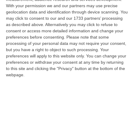
With your permission we and our partners may use precise
Incendio Sul Pollino, Convalidato L’arresto Del 56enne Piromane
geolocation data and identification through device scanning. You
“MORANO E’ stato convalidato l’arresto del 56enne arrestato in flagranza
may click to consent to our and our 1733 partners’ processing
e accusato di incendio boschivo. L’arresto era giunto a conclusione…
as described above. Alternatively you may click to refuse to
07 Agosto, 15:08
consent or access more detailed information and change your
preferences before consenting.
Please note that some
Trappole Vietate Per Catturare Fauna Selvatica, Ritirati A Un
processing of your personal data may not require your consent,
“cacciatore” Di Fabrizia Cinque Fucili E 233 Munizioni
but you have a right to object to such processing. Your
preferences will apply to this website only. You can change your
“FABRIZIA Nell’attività di contrasto al bracconaggio, i Carabinieri della
preferences or withdraw your consent at any time by returning
Stazione di Fabrizia, con il supporto dello Squadrone Eliportato “…
to this site and clicking the "Privacy" button at the bottom of the
07 Agosto, 15:04
webpage.
«No Alla Cancellazione Della Legge Sulla Fusione Dei Comuni,
Prima Si Ascoltino I Sindaci»
“REGGIO CALABRIA «Non si può sostenere che in Calabria ci siano troppi
Comuni e che sia necessario favorire fusioni e gestione associata dei…
07 Agosto, 15:03