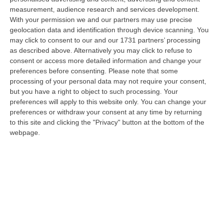
06 Agosto, 20:49
measurement, audience research and services development.
With your permission we and our partners may use precise
La Rivista “America Journals” Celebra Lo Stilista Anton Giulio
geolocation data and identification through device scanning. You
Grande
may click to consent to our and our 1731 partners’ processing
“«Rinomato per la sua impeccabile maestria artigianale e la sua
as described above. Alternatively you may click to refuse to
creatività visionaria, ha trasformato la moda italiana in un’espressione
consent or access more detailed information and change your
dur…
preferences before consenting.
Please note that some
processing of your personal data may not require your consent,
06 Agosto, 20:48
but you have a right to object to such processing. Your
preferences will apply to this website only. You can change your
Dai Piani Per Il Rischio Sismico Al Welfare, I Provvedimenti
preferences or withdraw your consent at any time by returning
Approvati Dalla Giunta Regionale
to this site and clicking the "Privacy" button at the bottom of the
“CATANZARO La Giunta della Regione Calabria, nella seduta odierna, su
webpage.
proposta del presidente Roberto Occhiuto, ha approvato il nuovo Protoc…
06 Agosto, 20:03
Reggio Calabria, Bernini In Visita Alla Mediterranea: «Qui La
Facoltà Di Medicina? Valuteremo La Domanda»
“REGGIO CALABRIA La ministra dell’Università e della ricerca Anna Maria
Bernini ha visitato oggi la Mediterranea di Reggio Calabria, accompa…
06 Agosto, 19:49