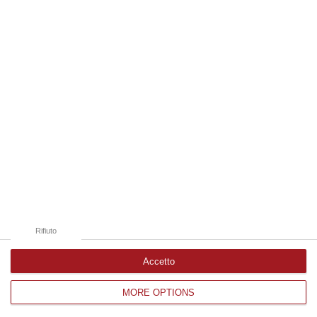
Edizioni provinciali
Catanzaro
Cosenza
Vibo Valentia
Reggio Calabria
Crotone
Rifiuto
Accetto
MORE OPTIONS
Corriere delle Calabria è una testata giornalistica di News&Com S.r.l