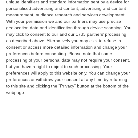
unique identifiers and standard information sent by a device for
Convivere, Un Arresto Nel Crotonese
personalised advertising and content, advertising and content
“PETILIA POLICASTRO Nella notte del 9 agosto, a San Mauro Marchesato,
measurement, audience research and services development.
i Carabinieri dell’Aliquota Radiomobile della Compagnia di Petilia Pol…
With your permission we and our partners may use precise
10 Agosto, 8:24
geolocation data and identification through device scanning. You
may click to consent to our and our 1733 partners’ processing
Scontro Tra Due Veicoli Sull’A2, Traffico Bloccato Tra Scilla E
as described above. Alternatively you may click to refuse to
Reggio Calabria
consent or access more detailed information and change your
preferences before consenting.
Please note that some
“A causa di un incidente tra due veicoli, sull’A2 “Autostrada del
processing of your personal data may not require your consent,
Mediterraneo” il traffico è temporaneamente bloccato, in direzione Sud,
but you have a right to object to such processing. Your
da…
preferences will apply to this website only. You can change your
10 Agosto, 8:18
preferences or withdraw your consent at any time by returning
to this site and clicking the "Privacy" button at the bottom of the
Blitz Dei Carabinieri In Un Edificio Abbandonato A Cirò, Scovato Un
webpage.
Nascondiglio Di Droga Tra Le Mura
“CROTONE Nell’ambito delle costanti attività di prevenzione e contrasto
ai reati in materia di sostanze stupefacenti, i Carabinieri della St…
10 Agosto, 7:48
Aggredito Brutalmente In Un Noto Locale Di Sangineto, Grave Un