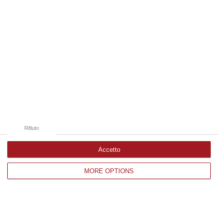
Catanzaro
Cosenza
Vibo Valentia
Reggio Calabria
Crotone
Rifiuto
Accetto
Corriere delle Calabria è una testata giornalistica di News&Com S.r.l
MORE OPTIONS
©2012-
-2026. Tutti i diritti riservati.
P.IVA. 03199620794, Via del mare 6/G, S.Eufemia, Lamezia Terme
(CZ)
Iscrizione tribunale di Lamezia Terme 5/2011 - Direttore