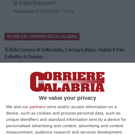
di Katia Stancato*
Pubblicato il: 02/12/20 – 13:13
ULTIME DAL CORRIERE DELLA CALABRIA
Sì Della Camera Al Coltivaitalia, Confagricoltura: «Subito Il Voto
Definitivo In Senato»
“Confagricoltura commenta positivamente l’approvazione alla Camera
del disegno di legge Coltivaitalia. «Grazie all’impegno del ministro, Fra…
06 Agosto, 12:49
Cosenza, Incassa Oltre 245mila Euro Dalla Pensione Del Padre
We value your privacy
Deceduto
We and our
partners
store and/or access information on a
“CASTROVILLARI Ha continuato a percepire per sette anni la pensione di
device, such as cookies and process personal data, such as
anzianità del padre deceduto nel 2019, usufruendone mensilmente e sot…
unique identifiers and standard information sent by a device for
06 Agosto, 12:13
personalised advertising and content, advertising and content
measurement, audience research and services development.
Appalti Pubblici Gestiti Da Una Struttura “ombra” Tra Sicilia E