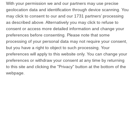
With your permission we and our partners may use precise
Reggio Calabria: 12 Misure Cautelari – NOMI
geolocation data and identification through device scanning. You
“REGGIO CALABRIA Una struttura aziendale “ombra”, diretta occultamente
may click to consent to our and our 1731 partners’ processing
da un imprenditore condannato in via definitiva per concorso esterno…
as described above. Alternatively you may click to refuse to
06 Agosto, 11:55
consent or access more detailed information and change your
preferences before consenting.
Please note that some
Reggio Calabria, Due Poliziotti Fuori Servizio Salvano Una Donna
processing of your personal data may not require your consent,
but you have a right to object to such processing. Your
Colta Da Un Malore In Spiaggia
preferences will apply to this website only. You can change your
“REGGIO CALABRIA Nei giorni scorsi, due poliziotti del Commissariato di
preferences or withdraw your consent at any time by returning
Pubblica Sicurezza di Gioia Tauro, liberi dal servizio, sono interve…
to this site and clicking the "Privacy" button at the bottom of the
06 Agosto, 11:52
webpage.
Musica In Lutto, Morto A 86 Anni Il Cantautore Francesco Guccini
“È morto Francesco Guccini, uno dei più grandi cantautori italiani. Il
“Maestrone” si è spento questa mattina a Pavana, sull’Appennino tosco…
06 Agosto, 11:22
Edizioni provinciali