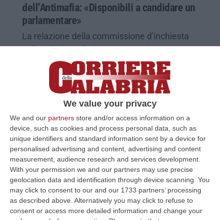
dell’Antimafia: «Disponibili a candidare un
parlamentare»
La relazione della commissione d’inchiesta
sulla missione di giugno. «Complesso
intreccio di parentele ed amicizie che unisce
tutti gli abitanti»
Pubblicato il: 09/03/25 – 8:04
We value your privacy
We and our
partners
store and/or access information on a
device, such as cookies and process personal data, such as
unique identifiers and standard information sent by a device for
personalised advertising and content, advertising and content
measurement, audience research and services development.
With your permission we and our partners may use precise
geolocation data and identification through device scanning. You
may click to consent to our and our 1733 partners’ processing
as described above. Alternatively you may click to refuse to
consent or access more detailed information and change your