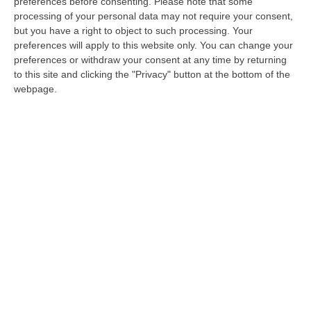
preferences before consenting.
Please note that some
Tropea: torna come un’araba fenice la
processing of your personal data may not require your consent,
but you have a right to object to such processing. Your
questione della natura giuridica del
preferences will apply to this website only. You can change your
provvedimento, nato ai tempi di Andreotti
preferences or withdraw your consent at any time by returning
to this site and clicking the "Privacy" button at the bottom of the
Scioglimenti come strumenti di lotta politica.
webpage.
Il ritorno al voto a San Luca. Gli autori
calabresi contemporanei dimenticati
Pubblicato il: 27/04/24 – 7:00
ULTIME DAL CORRIERE DELLA CALABRIA
Sanità, La “stretta” Sui Conti: Più Controlli, Bilanci Digitali E Regole
Uniche Per Tutte Le Aziende
“CATANZARO Digitalizzazione dei processi amministrativi, controllo di
gestione uniforme in tutte le aziende sanitarie e rafforzamento dei si…
07 Agosto, 6:32