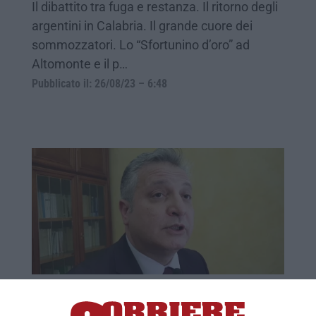
Il dibattito tra fuga e restanza. Il ritorno degli
argentini in Calabria. Il grande cuore dei
sommozzatori. Lo “Sfortunino d’oro” ad
Altomonte e il p…
Pubblicato il: 26/08/23 – 6:48
Elicottero antincendio distrutto, «buona
sinergia istituzionale per contenere i