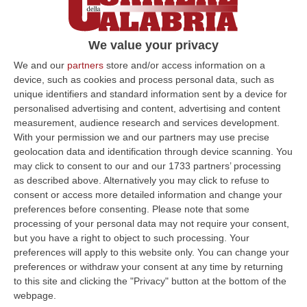
danni»
Il sindaco di Cittanova Francesco Cosentino:
We value your privacy
«Fuoco partito dall’isola ecologica. La
We and our
partners
store and/or access information on a
persona fermata è in cura nel Centro di
device, such as cookies and process personal data, such as
salute mentale»
unique identifiers and standard information sent by a device for
Pubblicato il: 22/08/23 – 9:35
personalised advertising and content, advertising and content
measurement, audience research and services development.
With your permission we and our partners may use precise
geolocation data and identification through device scanning. You
ULTIME DAL CORRIERE DELLA CALABRIA
may click to consent to our and our 1733 partners’ processing
as described above. Alternatively you may click to refuse to
Sanità, La “stretta” Sui Conti: Più Controlli, Bilanci Digitali E Regole
consent or access more detailed information and change your
preferences before consenting.
Please note that some
Uniche Per Tutte Le Aziende
processing of your personal data may not require your consent,
“CATANZARO Digitalizzazione dei processi amministrativi, controllo di
but you have a right to object to such processing. Your
gestione uniforme in tutte le aziende sanitarie e rafforzamento dei si…
preferences will apply to this website only. You can change your
07 Agosto, 6:32
preferences or withdraw your consent at any time by returning
to this site and clicking the "Privacy" button at the bottom of the
Stabilimenti Balneari Al Setaccio Della Gdf Nel Crotonese:
webpage.
Accertati Ampliamenti Abusivi E Carenze Igieniche