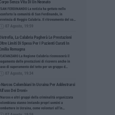
Corpo Senza Vita Di Un Neonato
“SAN FERDINANDO La notizia ha gettato nello
sconforto la comunità di San Ferdinando, in
provincia di Reggio Calabria. Il ritrovamento del co…
07 Agosto, 19:59
Distrofia, La Calabria Pagherà Le Prestazioni
Oltre Limiti Di Spesa Per I Pazienti Curati In
Emilia Romagna
“CATANZARO La Regione Calabria riconoscerà il
pagamento delle prestazioni di ricovero anche in
caso di superamento del tetto per un gruppo d…
07 Agosto, 19:34
«Narcos Colombiani In Ucraina Per Addestrarsi
All’uso Dei Droni»
“Narcos e altri gruppi della criminalità organizzata
colombiana stanno inviando propri uomini a
combattere in Ucraina, come volontari all’in…
07 Agosto, 18:59