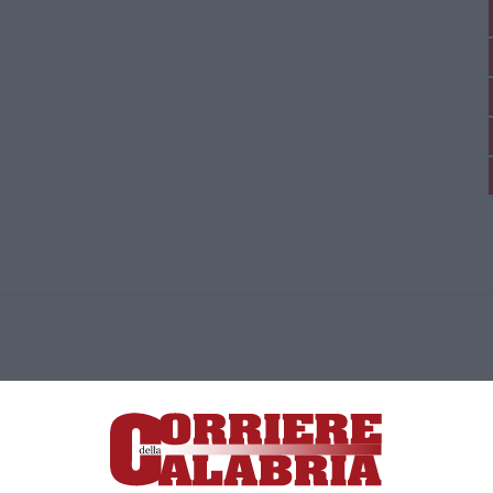
ica di News&Com S.r.l ©2012-
-2026. Tutti i diritti riservati.
ia, Lamezia Terme (CZ)
irettore responsabile Paola Militano |
Privacy