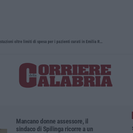
Distrofia, la Calabria pagherà le prestazioni oltre limiti di spesa per i pazienti curati in Emilia Romagna
«Narcos col
Mancano donne assessore, il
sindaco di Spilinga ricorre a un