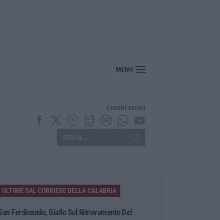
ombiani in Ucraina per addestrarsi all’uso dei droni»
MENU
I nostri canali
ULTIME DAL CORRIERE DELLA CALABRIA
San Ferdinando, Giallo Sul Ritrovamento Del