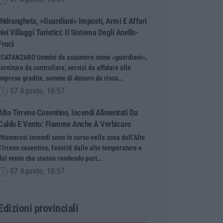
’Ndrangheta, «guardiani» Imposti, Armi E Affari
Nei Villaggi Turistici: Il Sistema Degli Anello-
Fruci
“CATANZARO Uomini da assumere come «guardiani»,
forniture da controllare, servizi da affidare alle
imprese gradite, somme di denaro da riscu…
07 Agosto, 18:57
Alto Tirreno Cosentino, Incendi Alimentati Da
Caldo E Vento: Fiamme Anche A Verbicaro
“Numerosi incendi sono in corso nella zona dell’Alto
Tirreno cosentino, favoriti dalle alte temperature e
dal vento che stanno rendendo part…
07 Agosto, 18:57
Edizioni provinciali