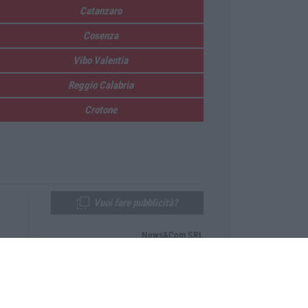
Catanzaro
Cosenza
Vibo Valentia
Reggio Calabria
Crotone
Vuoi fare pubblicità?
News&Com SRL
Telefono:
0968-53665
Email:
newsandcom@gmail.com