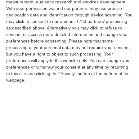
measurement, audience research and services development.
07 Agosto, 22:35
With your permission we and our partners may use precise
geolocation data and identification through device scanning. You
Basilica Dell’Immacolata Concezione Di Catanzaro, Ferro:
may click to consent to our and our 1733 partners’ processing
«finanziamento Da 800 Milioni Di Euro»
as described above. Alternatively you may click to refuse to
“CATANZARO «Con un importante finanziamento di 800 mila euro, si potrà
consent or access more detailed information and change your
dare avvio agli attesi lavori di ristrutturazione della Basilica dell…
preferences before consenting.
Please note that some
07 Agosto, 22:02
processing of your personal data may not require your consent,
but you have a right to object to such processing. Your
Renzi: «Conte? Sarebbe Delittuoso Vannaccizzare La Coalizione»
preferences will apply to this website only. You can change your
preferences or withdraw your consent at any time by returning
“ROMA «Conte sta giocando la sua partita, vedremo se le primarie si
to this site and clicking the "Privacy" button at the bottom of the
faranno, quando e con che formato, se a due Conte-Schlein o se ci
webpage.
sarann…
07 Agosto, 21:35
Meteo, Altri 10 Giorni Di Caldo Estremo
“ROMA La tregua varrà fino a domani: dopo il record di ieri con il bollino
rosso per tutte le 27 città monitorate e oggi con 26 allerte mass…
07 Agosto, 20:33