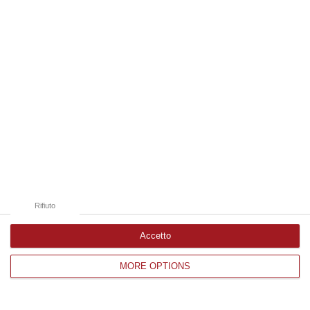
Edizioni provinciali
Catanzaro
Cosenza
Vibo Valentia
Reggio Calabria
Crotone
Rifiuto
Accetto
MORE OPTIONS
Corriere delle Calabria è una testata giornalistica di News&Com S.r.l
©2012-
-2026. Tutti i diritti riservati.
P.IVA. 03199620794, Via del mare 6/G, S.Eufemia, Lamezia Terme