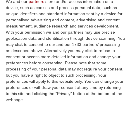
We and our
partners
store and/or access information on a
esperti «è un'ipotesi poco percorribile»
device, such as cookies and process personal data, such as
Il presidente del Consiglio nazionale degli
unique identifiers and standard information sent by a device for
ingegneri Armando Zambrano: «Ci sono
personalised advertising and content, advertising and content
measurement, audience research and services development.
problemi irrisolvibili. Ma il ponte avrebbe
With your permission we and our partners may use precise
un’iconicità molto fort…
geolocation data and identification through device scanning. You
Pubblicato il: 10/08/20 – 17:59
may click to consent to our and our 1733 partners’ processing
as described above. Alternatively you may click to refuse to
consent or access more detailed information and change your
preferences before consenting.
Please note that some
processing of your personal data may not require your consent,
but you have a right to object to such processing. Your
preferences will apply to this website only. You can change your
preferences or withdraw your consent at any time by returning
to this site and clicking the "Privacy" button at the bottom of the
webpage.
Coronavirus e "Fase2", la relazione