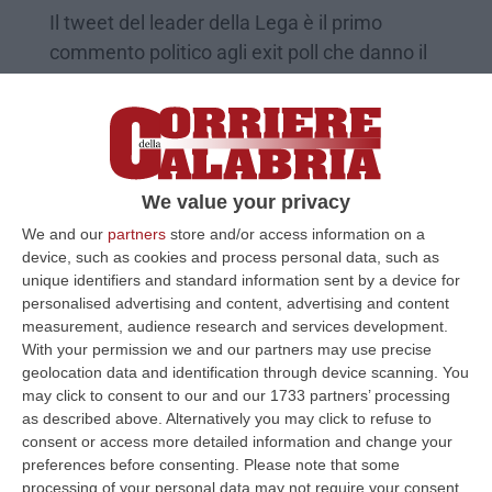
Il tweet del leader della Lega è il primo
commento politico agli exit poll che danno il
centrodestra in vantaggio sul centrosinistra
Pubblicato il: 25/09/22 – 22:32
We value your privacy
We and our
partners
store and/or access information on a
device, such as cookies and process personal data, such as
unique identifiers and standard information sent by a device for
personalised advertising and content, advertising and content
measurement, audience research and services development.
With your permission we and our partners may use precise
geolocation data and identification through device scanning. You
may click to consent to our and our 1733 partners’ processing
as described above. Alternatively you may click to refuse to
Donato (presentato da Vespa come
consent or access more detailed information and change your
candidato della Lega): «Pronti a
preferences before consenting.
Please note that some
un’ulteriore battaglia al ballottaggio. Fdi?
processing of your personal data may not require your consent,