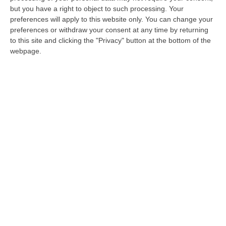
but you have a right to object to such processing. Your
Mi rivolgo a tutti»
preferences will apply to this website only. You can change your
L’aspirante sindaco sul primo exit poll:
preferences or withdraw your consent at any time by returning
to this site and clicking the "Privacy" button at the bottom of the
aspettiamo i dati reali, se è secondo turno
webpage.
parlerò con chiunque è interessato alla mia
proposta
Pubblicato il: 13/06/22 – 0:35
ULTIME DAL CORRIERE DELLA CALABRIA
Incendio Al Policlinico Gemelli, Evacuati Diversi Pazienti
“Un incendio è divampato nella centrale elettrica adiacente al centro
dialisi del Policlinico Gemelli di Roma. Tutti i pazienti sono stati t…
08 Agosto, 16:37
La Magia Di Pinocchio A Panettieri: Il Piccolo Borgo Si Trasforma
In Fiaba – FOTO E VIDEO