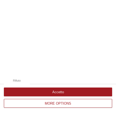
Edizioni provinciali
Catanzaro
Cosenza
Vibo Valentia
Reggio Calabria
Crotone
Rifiuto
Accetto
MORE OPTIONS
Corriere delle Calabria è una testata giornalistica di News&Com S.r.l
©2012-
-2026. Tutti i diritti riservati.