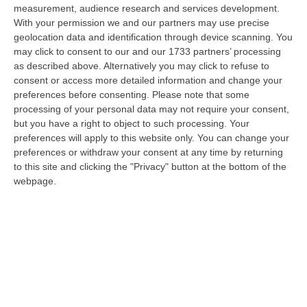
measurement, audience research and services development.
Tragedia A Calanna, 40enne Elettricista Muore Folgorato
With your permission we and our partners may use precise
geolocation data and identification through device scanning. You
“CALANNA Fabio Calabrò, 40enne elettricista è rimasto folgorato sul
may click to consent to our and our 1733 partners’ processing
lavoro mentre montava delle luminarie nel comune di Calanna.
as described above. Alternatively you may click to refuse to
Originario…
consent or access more detailed information and change your
07 Agosto, 20:17
preferences before consenting.
Please note that some
processing of your personal data may not require your consent,
San Ferdinando, Giallo Sul Ritrovamento Del Corpo Senza Vita Di
but you have a right to object to such processing. Your
Un Neonato
preferences will apply to this website only. You can change your
“SAN FERDINANDO La notizia ha gettato nello sconforto la comunità di
preferences or withdraw your consent at any time by returning
San Ferdinando, in provincia di Reggio Calabria. Il ritrovamento del co…
to this site and clicking the "Privacy" button at the bottom of the
07 Agosto, 19:59
webpage.
Distrofia, La Calabria Pagherà Le Prestazioni Oltre Limiti Di Spesa
Per I Pazienti Curati In Emilia Romagna
“CATANZARO La Regione Calabria riconoscerà il pagamento delle
prestazioni di ricovero anche in caso di superamento del tetto per un
gruppo d…
07 Agosto, 19:34