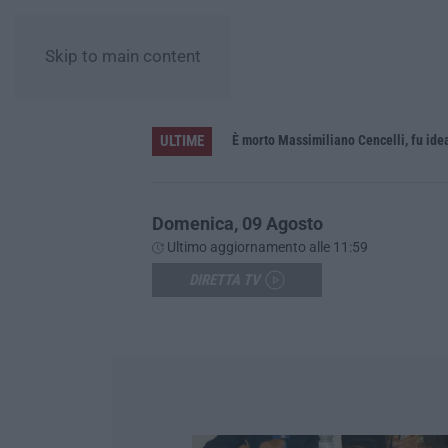
Skip to main content
ULTIME
In fiamme nella notte il capannone di un’azienda a Montegiordano, danni da oltre un milione di euro
È morto Massimiliano Cencelli, fu id
Domenica, 09 Agosto
Ultimo aggiornamento alle 11:59
DIRETTA TV