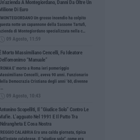
Un’azienda A Montegiordano, Danni Da Oltre Un
Milione Di Euro
“MONTEGIORDANO Un grosso incendio ha colpito
questa notte un capannone della Sassone Tartufi,
azienda di Montegiordano specializzata nella c…
09 Agosto, 11:59
È Morto Massimiliano Cencelli, Fu Ideatore
Dell’omonimo “manuale”
“ROMA E’ morto a Roma ieri pomeriggio
Massimiliano Cencelli, aveva 90 anni. Funzionario
della Democrazia Cristiana degli anni ’60, divenne
f…
09 Agosto, 10:43
Antonino Scopelliti, Il “giudice Solo” Contro Le
Mafie. L’agguato Nel 1991 E Il Patto Tra
‘ndrangheta E Cosa Nostra
“REGGIO CALABRIA Era una calda giornata, tipica
dell’estate calabrese. Il “giudice solo”, come era