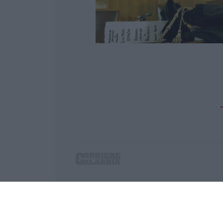
Corriere delle Calabria è una testata giornalist
P.IVA. 03199620794, Via del mare 6/G, S.Eufem
Iscrizione tribunale di Lamezia Terme 5/2011 - D