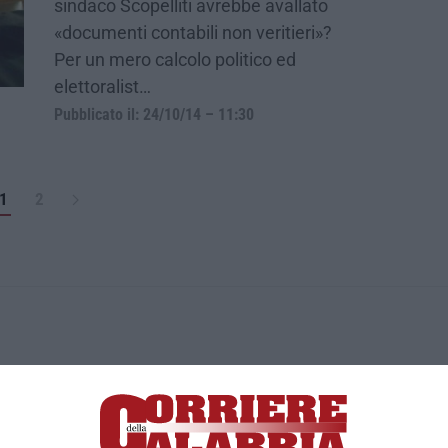
sindaco Scopelliti avrebbe avallato
«documenti contabili non veritieri»?
Per un mero calcolo politico ed
elettoralist…
Pubblicato il: 24/10/14 – 11:30
1
2
ica di News&Com S.r.l ©2012-
-2026. Tutti i diritti riservati.
ia, Lamezia Terme (CZ)
irettore responsabile Paola Militano |
Privacy