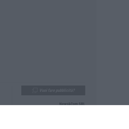
Vuoi fare pubblicità?
News&Com SRL
Telefono:
0968-53665
Email:
newsandcom@gmail.com