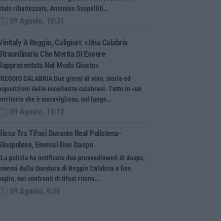
stato ribattezzato, Antonino Scopelliti…
09 Agosto, 10:31
Vinitaly A Reggio, Caligiuri: «Una Calabria
Straordinaria Che Merita Di Essere
Rappresentata Nel Modo Giusto»
“REGGIO CALABRIA Due giorni di vino, storia ed
esposizioni delle eccellenze calabresi. Tutto in «un
territorio che è meraviglioso, sul lungo…
09 Agosto, 10:12
Rissa Tra Tifosi Durante Real Polistena-
Sinopolese, Emessi Due Daspo
“La polizia ha notificato due provvedimenti di daspo,
emessi dalla Questura di Reggio Calabria a fine
luglio, nei confronti di tifosi ritenu…
09 Agosto, 9:36