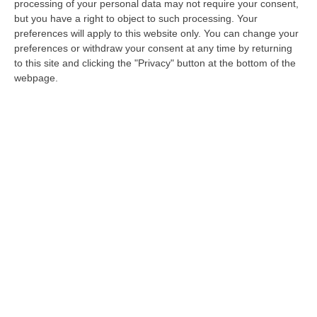
processing of your personal data may not require your consent,
but you have a right to object to such processing. Your
preferences will apply to this website only. You can change your
preferences or withdraw your consent at any time by returning
to this site and clicking the "Privacy" button at the bottom of the
webpage.
Mattarella: «Amarezza e preoccupazione»
per i conflitti
Le parole del capo dello Stato per il 78esimo
anniversario della festa della Repubblica
Pubblicato il: 01/06/24 – 19:59