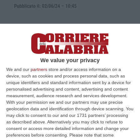
Pubblicato il: 02/06/24 – 10:45
We value your privacy
We and our
partners
store and/or access information on a
device, such as cookies and process personal data, such as
unique identifiers and standard information sent by a device for
personalised advertising and content, advertising and content
measurement, audience research and services development.
2 giugno, ecco la storia della Festa della
With your permission we and our partners may use precise
Repubblica
geolocation data and identification through device scanning. You
Nel 1946 gli italiani la scelsero con il
may click to consent to our and our 1731 partners’ processing
as described above. Alternatively you may click to refuse to
referendum
consent or access more detailed information and change your
Pubblicato il: 02/06/24 – 9:27
preferences before consenting.
Please note that some