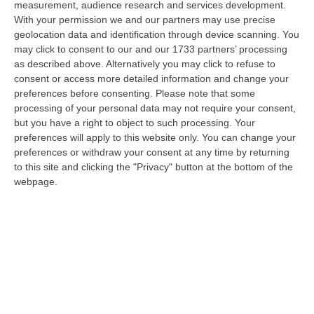
measurement, audience research and services development.
09 Agosto, 15:13
With your permission we and our partners may use precise
geolocation data and identification through device scanning. You
Meteo, Ondata Di Caldo Estremo Fino A Ferragosto
may click to consent to our and our 1733 partners’ processing
“Nella giornata di oggi ancora temporali, in alcuni casi molto intensi, sui
as described above. Alternatively you may click to refuse to
rilievi di Alpi e Appennini, e in locale estensione fin verso le…
consent or access more detailed information and change your
09 Agosto, 15:10
preferences before consenting.
Please note that some
processing of your personal data may not require your consent,
Razionalizzazione Della Spesa Sanitaria E Acquisti Sotto Controllo.
but you have a right to object to such processing. Your
La Strategia “anti-Sprechi” Della Regione
preferences will apply to this website only. You can change your
preferences or withdraw your consent at any time by returning
“CATANZARO La razionalizzazione della spesa sanitaria passa dalla
to this site and clicking the "Privacy" button at the bottom of the
centralizzazione degli acquisti. È una delle direttrici individuate dalla…
webpage.
09 Agosto, 14:37
Un’altra Tragedia Sulle Strade Vibonesi, Incidente Tra Zambrone E
Briatico: Muore Una Donna, Diversi Feriti
“VIBO VALENTIA Ancora sangue sulle strade vibonesi. Questa mattina un
altro tragico incidente è avvenuto sulla ex statale 522 tra Zambrone e…
09 Agosto, 13:34