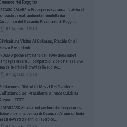
Denunce Nel Reggino
“REGGIO CALABRIA Prosegue senza sosta l’attività di
contrasto ai reati ambientali condotta dai
Carabinieri del Comando Provinciale di Reggio…
07 Agosto, 12:10
Olivicoltura Vicina Al Collasso, Rischio Crisi
Senza Precedenti
“ROMA A poche settimane dall’avvio della nuova
campagna olearia, il comparto olivicolo italiano vive
una delle crisi più gravi della sua sto…
07 Agosto, 11:43
Schiavonea, Distrutti I Mezzi Del Cantiere
Dell’azienda Del Presidente Di Ance Calabria
Rugna – FOTO
“CATANZARO All’alba, nel cantiere del lungomare di
Schiavonea, in provincia di Cosenza, c’erano soltanto
mezzi devastati e anni di lavoro co…
07 Agosto, 11:26