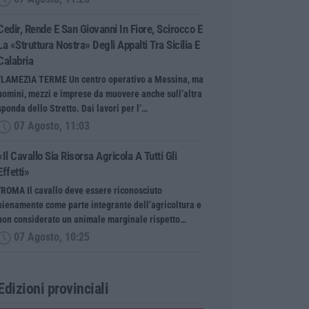
Cedir, Rende E San Giovanni In Fiore, Scirocco E
La «struttura Nostra» Degli Appalti Tra Sicilia E
Calabria
“LAMEZIA TERME Un centro operativo a Messina, ma
uomini, mezzi e imprese da muovere anche sull’altra
sponda dello Stretto. Dai lavori per l’…
07 Agosto, 11:03
«Il Cavallo Sia Risorsa Agricola A Tutti Gli
Effetti»
“ROMA Il cavallo deve essere riconosciuto
pienamente come parte integrante dell’agricoltura e
non considerato un animale marginale rispetto…
07 Agosto, 10:25
Edizioni provinciali