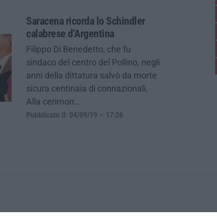
Saracena ricorda lo Schindler
calabrese d'Argentina
Filippo Di Benedetto, che fu
sindaco del centro del Pollino, negli
anni della dittatura salvò da morte
sicura centinaia di connazionali.
Alla cerimon…
Pubblicato il: 04/09/19 – 17:26