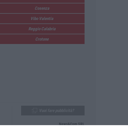
Cosenza
Vibo Valentia
Reggio Calabria
Crotone
Vuoi fare pubblicità?
News&Com SRL