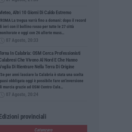
Meteo, Altri 10 Giorni Di Caldo Estremo
“ROMA La tregua varrà fino a domani: dopo il record
di ieri con il bollino rosso per tutte le 27 città
monitorate e oggi con 26 allerte mass…
07 Agosto, 20:33
Torna In Calabria: OSM Cerca Professionisti
Calabresi Che Vivono Al Nord E Che Hanno
Voglia Di Rientrare Nella Terra Di Origine
“Se per anni lasciare la Calabria è stata una scelta
quasi obbligata oggi è possibile fare un’inversione
di marcia grazie ad OSM Centro Cala…
07 Agosto, 20:24
Edizioni provinciali
Catanzaro