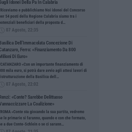
Sugli Idonei Della Pa In Calabria
“Riceviamo e pubblichiamo Noi idonei del Concorso
per 54 posti della Regione Calabria siamo tra i
potenziali beneficiari della proposta d…
07 Agosto, 22:35
Basilica Dell’Immacolata Concezione Di
Catanzaro, Ferro: «finanziamento Da 800
Milioni Di Euro»
“CATANZARO «Con un importante finanziamento di
800 mila euro, si potrà dare avvio agli attesi lavori di
ristrutturazione della Basilica dell…
07 Agosto, 22:02
Renzi: «Conte? Sarebbe Delittuoso
Vannaccizzare La Coalizione»
“ROMA «Conte sta giocando la sua partita, vedremo
se le primarie si faranno, quando e con che formato,
se a due Conte-Schlein o se ci sarann…
07 Agosto, 21:35