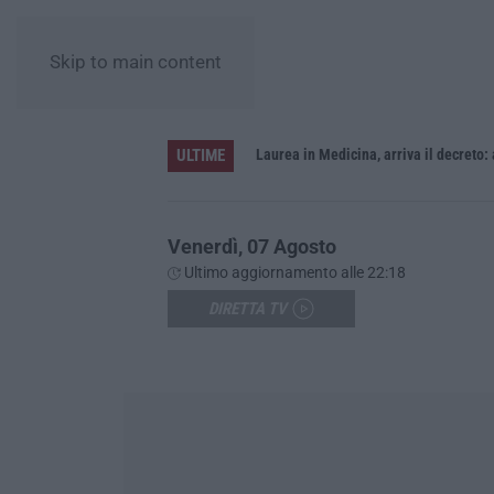
Skip to main content
ULTIME
Sistema bibliotecario vibonese, la dura replica di Soriano e Romeo: «Il fallimento è di chi ha staccato la spina»
Laurea in Medicina, arriva il decreto:
Venerdì, 07 Agosto
Ultimo aggiornamento alle 22:18
DIRETTA TV