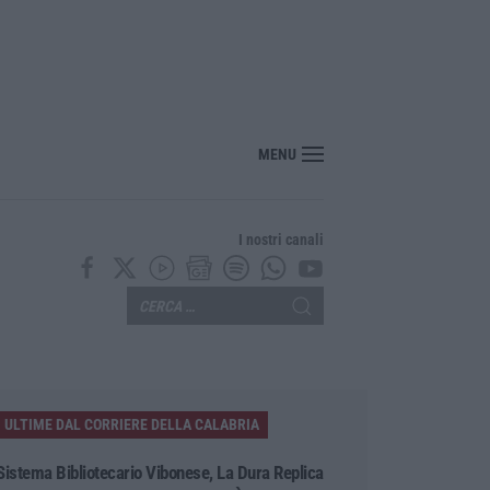
“America Journals” celebra lo stilista Anton Giulio Grande
MENU
I nostri canali
ULTIME DAL CORRIERE DELLA CALABRIA
Sistema Bibliotecario Vibonese, La Dura Replica