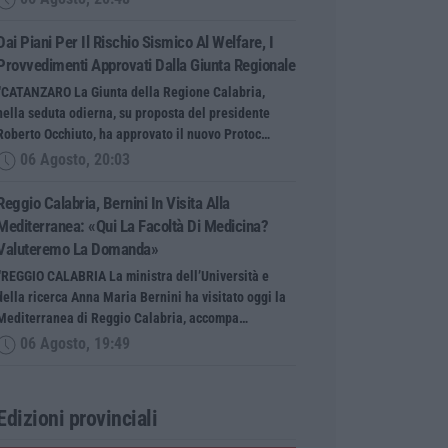
Dai Piani Per Il Rischio Sismico Al Welfare, I
Provvedimenti Approvati Dalla Giunta Regionale
“CATANZARO La Giunta della Regione Calabria,
nella seduta odierna, su proposta del presidente
Roberto Occhiuto, ha approvato il nuovo Protoc…
06 Agosto, 20:03
Reggio Calabria, Bernini In Visita Alla
Mediterranea: «Qui La Facoltà Di Medicina?
Valuteremo La Domanda»
“REGGIO CALABRIA La ministra dell’Università e
della ricerca Anna Maria Bernini ha visitato oggi la
Mediterranea di Reggio Calabria, accompa…
06 Agosto, 19:49
Edizioni provinciali