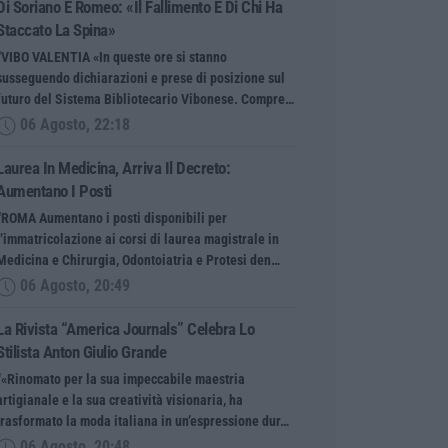
Di Soriano E Romeo: «Il Fallimento È Di Chi Ha
Staccato La Spina»
“VIBO VALENTIA «In queste ore si stanno
susseguendo dichiarazioni e prese di posizione sul
futuro del Sistema Bibliotecario Vibonese. Compre…
06 Agosto, 22:18
Laurea In Medicina, Arriva Il Decreto:
Aumentano I Posti
“ROMA Aumentano i posti disponibili per
l’immatricolazione ai corsi di laurea magistrale in
Medicina e Chirurgia, Odontoiatria e Protesi den…
06 Agosto, 20:49
La Rivista “America Journals” Celebra Lo
Stilista Anton Giulio Grande
“«Rinomato per la sua impeccabile maestria
artigianale e la sua creatività visionaria, ha
trasformato la moda italiana in un’espressione dur…
06 Agosto, 20:48