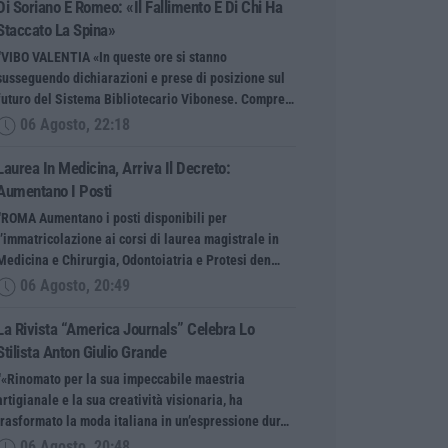
Di Soriano E Romeo: «Il Fallimento È Di Chi Ha
Staccato La Spina»
“VIBO VALENTIA «In queste ore si stanno
susseguendo dichiarazioni e prese di posizione sul
futuro del Sistema Bibliotecario Vibonese. Compre…
06 Agosto, 22:18
Laurea In Medicina, Arriva Il Decreto:
Aumentano I Posti
“ROMA Aumentano i posti disponibili per
l’immatricolazione ai corsi di laurea magistrale in
Medicina e Chirurgia, Odontoiatria e Protesi den…
06 Agosto, 20:49
La Rivista “America Journals” Celebra Lo
Stilista Anton Giulio Grande
“«Rinomato per la sua impeccabile maestria
artigianale e la sua creatività visionaria, ha
trasformato la moda italiana in un’espressione dur…
06 Agosto, 20:48