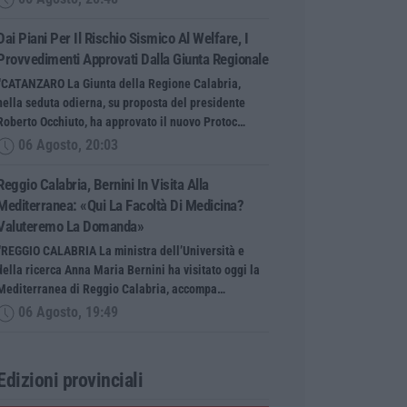
Dai Piani Per Il Rischio Sismico Al Welfare, I
Provvedimenti Approvati Dalla Giunta Regionale
“CATANZARO La Giunta della Regione Calabria,
nella seduta odierna, su proposta del presidente
Roberto Occhiuto, ha approvato il nuovo Protoc…
06 Agosto, 20:03
Reggio Calabria, Bernini In Visita Alla
Mediterranea: «Qui La Facoltà Di Medicina?
Valuteremo La Domanda»
“REGGIO CALABRIA La ministra dell’Università e
della ricerca Anna Maria Bernini ha visitato oggi la
Mediterranea di Reggio Calabria, accompa…
06 Agosto, 19:49
Edizioni provinciali