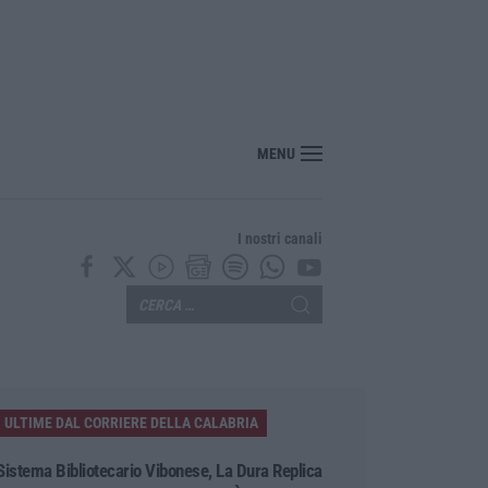
“America Journals” celebra lo stilista Anton Giulio Grande
MENU
I nostri canali
ULTIME DAL CORRIERE DELLA CALABRIA
Sistema Bibliotecario Vibonese, La Dura Replica