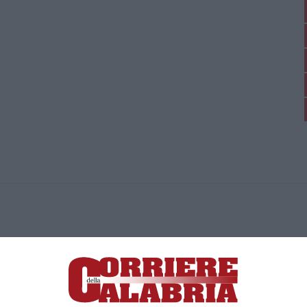
ica di News&Com S.r.l ©2012-
-2026. Tutti i diritti riservati.
ia, Lamezia Terme (CZ)
irettore responsabile Paola Militano |
Privacy