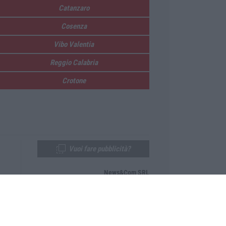
Catanzaro
Cosenza
Vibo Valentia
Reggio Calabria
Crotone
Vuoi fare pubblicità?
News&Com SRL
Telefono:
0968-53665
Email:
newsandcom@gmail.com