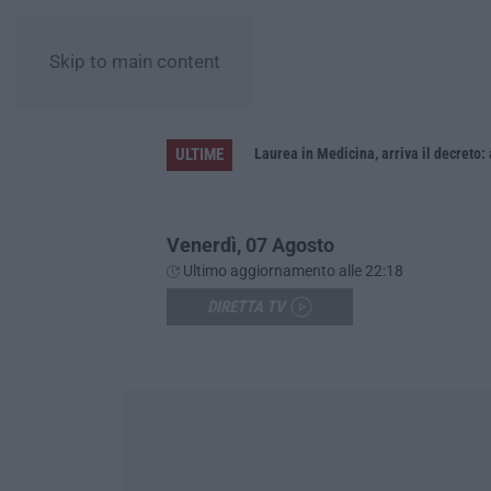
Skip to main content
ULTIME
Sistema bibliotecario vibonese, la dura replica di Soriano e Romeo: «Il fallimento è di chi ha staccato la spina»
Laurea in Medicina, arriva il decreto:
Venerdì, 07 Agosto
Ultimo aggiornamento alle 22:18
DIRETTA TV