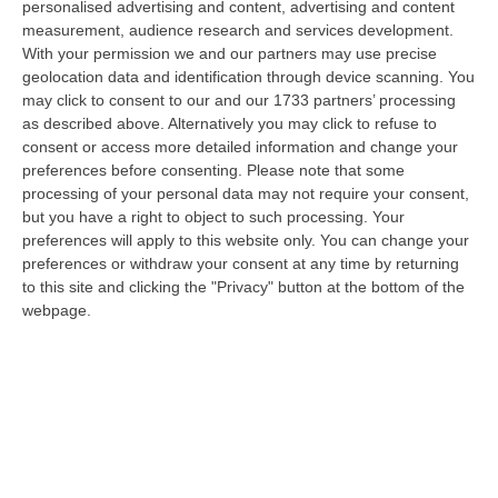
personalised advertising and content, advertising and content
laurea magistrale in Medicina e Chirurgia, Odontoiatria e Protesi den…
measurement, audience research and services development.
06 Agosto, 20:49
With your permission we and our partners may use precise
geolocation data and identification through device scanning. You
La Rivista “America Journals” Celebra Lo Stilista Anton Giulio
may click to consent to our and our 1733 partners’ processing
Grande
as described above. Alternatively you may click to refuse to
“«Rinomato per la sua impeccabile maestria artigianale e la sua
consent or access more detailed information and change your
creatività visionaria, ha trasformato la moda italiana in un’espressione
preferences before consenting.
Please note that some
dur…
processing of your personal data may not require your consent,
06 Agosto, 20:48
but you have a right to object to such processing. Your
preferences will apply to this website only. You can change your
Dai Piani Per Il Rischio Sismico Al Welfare, I Provvedimenti
preferences or withdraw your consent at any time by returning
to this site and clicking the "Privacy" button at the bottom of the
Approvati Dalla Giunta Regionale
webpage.
“CATANZARO La Giunta della Regione Calabria, nella seduta odierna, su
proposta del presidente Roberto Occhiuto, ha approvato il nuovo Protoc…
06 Agosto, 20:03
Reggio Calabria, Bernini In Visita Alla Mediterranea: «Qui La
Facoltà Di Medicina? Valuteremo La Domanda»
“REGGIO CALABRIA La ministra dell’Università e della ricerca Anna Maria
Bernini ha visitato oggi la Mediterranea di Reggio Calabria, accompa…