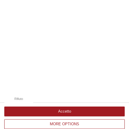
06 Agosto, 19:49
Edizioni provinciali
Catanzaro
Cosenza
Vibo Valentia
Reggio Calabria
Crotone
Rifiuto
Accetto
MORE OPTIONS