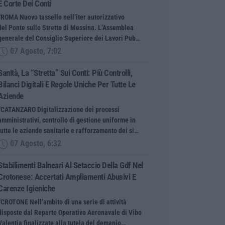
E Corte Dei Conti
“ROMA Nuovo tassello nell’iter autorizzativo
del Ponte sullo Stretto di Messina. L’Assemblea
generale del Consiglio Superiore dei Lavori Pub…
07 Agosto, 7:02
Sanità, La “stretta” Sui Conti: Più Controlli,
Bilanci Digitali E Regole Uniche Per Tutte Le
Aziende
“CATANZARO Digitalizzazione dei processi
amministrativi, controllo di gestione uniforme in
tutte le aziende sanitarie e rafforzamento dei si…
07 Agosto, 6:32
Stabilimenti Balneari Al Setaccio Della Gdf Nel
Crotonese: Accertati Ampliamenti Abusivi E
Carenze Igieniche
“CROTONE Nell’ambito di una serie di attività
disposte dal Reparto Operativo Aeronavale di Vibo
Valentia finalizzate alla tutela del demanio…