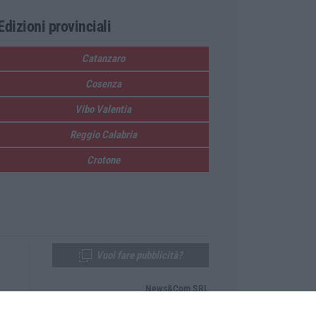
Edizioni provinciali
Catanzaro
Cosenza
Vibo Valentia
Reggio Calabria
Crotone
Vuoi fare pubblicità?
News&Com SRL