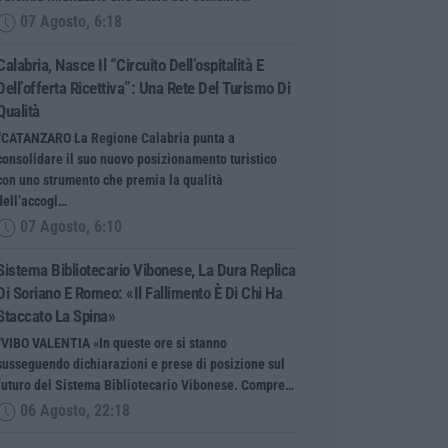
07 Agosto, 6:18
Calabria, Nasce Il “Circuito Dell’ospitalità E
Dell’offerta Ricettiva”: Una Rete Del Turismo Di
Qualità
“CATANZARO La Regione Calabria punta a
consolidare il suo nuovo posizionamento turistico
con uno strumento che premia la qualità
dell’accogl…
07 Agosto, 6:10
Sistema Bibliotecario Vibonese, La Dura Replica
Di Soriano E Romeo: «Il Fallimento È Di Chi Ha
Staccato La Spina»
“VIBO VALENTIA «In queste ore si stanno
susseguendo dichiarazioni e prese di posizione sul
futuro del Sistema Bibliotecario Vibonese. Compre…
06 Agosto, 22:18