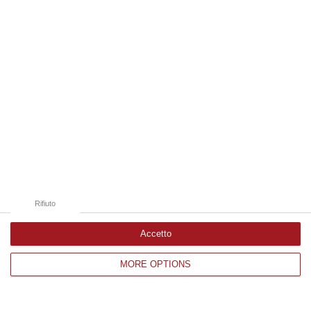
Edizioni provinciali
Catanzaro
Cosenza
Vibo Valentia
Reggio Calabria
Crotone
Rifiuto
Accetto
Corriere delle Calabria è una testata giornalistica di News&Com S.r.l
MORE OPTIONS
©2012-
-2026. Tutti i diritti riservati.
P.IVA. 03199620794, Via del mare 6/G, S.Eufemia, Lamezia Terme