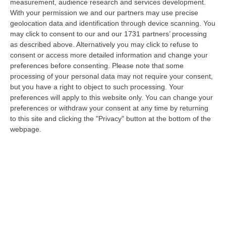
measurement, audience research and services development.
Platania, Impianto Sul Torrente Piazza: Il Consiglio Di Stato Dà
With your permission we and our partners may use precise
Ragione Alla Società Idroelettrica Del Corace
geolocation data and identification through device scanning. You
may click to consent to our and our 1731 partners’ processing
“CATANZARO La Sezione Quarta del Consiglio di Stato ha accolto
as described above. Alternatively you may click to refuse to
l’appello proposto dalla società Idroelettrica del Corace – rappresentata
consent or access more detailed information and change your
dal…
preferences before consenting.
Please note that some
06 Agosto, 14:20
processing of your personal data may not require your consent,
but you have a right to object to such processing. Your
Tragedia A Vibo Valentia, Morta La 23enne Investita Sulle Strisce
preferences will apply to this website only. You can change your
“VIBO VALENTIA Non ce l’ha fatta Andrea Minasi, la giovane pianista di
preferences or withdraw your consent at any time by returning
appena 23 anni travolta da un Suv lo scorso 28 luglio mentre attraver…
to this site and clicking the "Privacy" button at the bottom of the
webpage.
06 Agosto, 14:07
Bloccati Nel Cuore Dell’Aspromonte, Salvato Un Gruppo Di 18
Persone Con 7 Minori
“Si è conclusa positivamente una complessa operazione di soccorso nel
territorio di San Luca, dove un gruppo di 18 persone, tra cui sette mi…
06 Agosto, 13:22