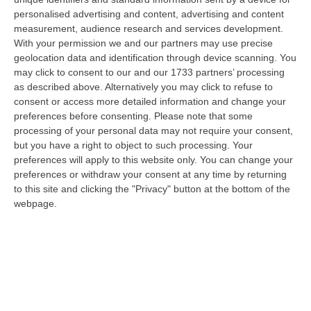
“A causa di un incidente tra due veicoli, sull’A2 “Autostrada del
personalised advertising and content, advertising and content
Mediterraneo” il traffico è temporaneamente bloccato, in direzione Sud,
measurement, audience research and services development.
da…
With your permission we and our partners may use precise
10 Agosto, 8:18
geolocation data and identification through device scanning. You
may click to consent to our and our 1733 partners’ processing
Blitz Dei Carabinieri In Un Edificio Abbandonato A Cirò, Scovato Un
as described above. Alternatively you may click to refuse to
consent or access more detailed information and change your
Nascondiglio Di Droga Tra Le Mura
preferences before consenting.
Please note that some
“CROTONE Nell’ambito delle costanti attività di prevenzione e contrasto
processing of your personal data may not require your consent,
ai reati in materia di sostanze stupefacenti, i Carabinieri della St…
but you have a right to object to such processing. Your
10 Agosto, 7:48
preferences will apply to this website only. You can change your
preferences or withdraw your consent at any time by returning
Aggredito Brutalmente In Un Noto Locale Di Sangineto, Grave Un
to this site and clicking the "Privacy" button at the bottom of the
Addetto Alla Sicurezza
webpage.
“SANGINETO E’ ricoverato in gravissime condizioni l’addetto alla
sicurezza vittima di un violento pestaggio avvenuto sulla costa tirrenica
c…
10 Agosto, 7:16
Quando Il Bosco Resta Solo