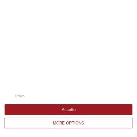
Edizioni provinciali
Catanzaro
Cosenza
Vibo Valentia
Reggio Calabria
Crotone
Rifiuto
Accetto
MORE OPTIONS
Corriere delle Calabria è una testata giornalistica di News&Com S.r.l
©2012-
-2026. Tutti i diritti riservati.