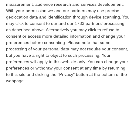
dare avvio agli attesi lavori di ristrutturazione della Basilica dell…
measurement, audience research and services development.
07 Agosto, 22:02
With your permission we and our partners may use precise
geolocation data and identification through device scanning. You
Renzi: «Conte? Sarebbe Delittuoso Vannaccizzare La Coalizione»
may click to consent to our and our 1733 partners’ processing
as described above. Alternatively you may click to refuse to
“ROMA «Conte sta giocando la sua partita, vedremo se le primarie si
consent or access more detailed information and change your
faranno, quando e con che formato, se a due Conte-Schlein o se ci
preferences before consenting.
Please note that some
sarann…
processing of your personal data may not require your consent,
07 Agosto, 21:35
but you have a right to object to such processing. Your
preferences will apply to this website only. You can change your
Meteo, Altri 10 Giorni Di Caldo Estremo
preferences or withdraw your consent at any time by returning
“ROMA La tregua varrà fino a domani: dopo il record di ieri con il bollino
to this site and clicking the "Privacy" button at the bottom of the
rosso per tutte le 27 città monitorate e oggi con 26 allerte mass…
webpage.
07 Agosto, 20:33
Torna In Calabria: OSM Cerca Professionisti Calabresi Che Vivono
Al Nord E Che Hanno Voglia Di Rientrare Nella Terra Di Origine
“Se per anni lasciare la Calabria è stata una scelta quasi obbligata oggi è
possibile fare un’inversione di marcia grazie ad OSM Centro Cala…
07 Agosto, 20:24