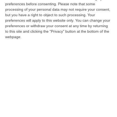
preferences before consenting.
Please note that some
dell’Assemblea Congressuale della Fit-
processing of your personal data may not require your consent,
Cisl di Catanzaro
but you have a right to object to such processing. Your
preferences will apply to this website only. You can change your
L’assemblea è stata aperta dalla relazione di
preferences or withdraw your consent at any time by returning
Domenico Posca, confermato segretario del
to this site and clicking the "Privacy" button at the bottom of the
Presidio FIT-CISL di Catanzaro
webpage.
Pubblicato il: 04/03/25 – 22:25