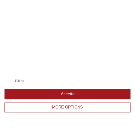
luce. Interlocuzione con la Regione ha
prodotto i suoi effetti»
Pubblicato il: 11/08/24 – 20:09
Rifiuto
Accetto
MORE OPTIONS
Fit Cisl: «Quale futuro per i dipendenti
della Lorica Ski? Cancelli ancora chiusi»
La denuncia dei segretari Larizza e