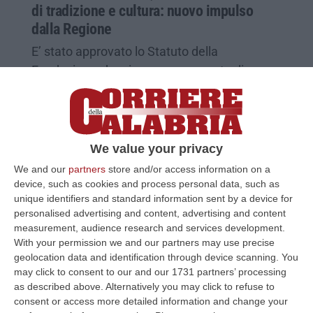
di tradizione e cultura: nuovo impulso
dalla Regione
E’ stato approvato lo Statuto della
Fondazione che si pone come punto di
riferimento per la valorizzazione della
comunità albanese
Pubblicato il: 10/04/25 – 6:21
We value your privacy
We and our
partners
store and/or access information on a
device, such as cookies and process personal data, such as
unique identifiers and standard information sent by a device for
personalised advertising and content, advertising and content
measurement, audience research and services development.
With your permission we and our partners may use precise
geolocation data and identification through device scanning. You
may click to consent to our and our 1731 partners’ processing
as described above. Alternatively you may click to refuse to
consent or access more detailed information and change your