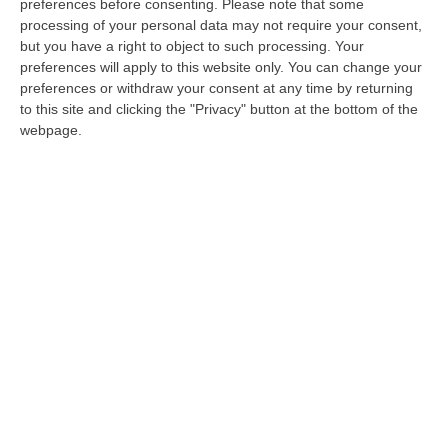
preferences before consenting.
Please note that some
Regione, il presente e il futuro delle
processing of your personal data may not require your consent,
but you have a right to object to such processing. Your
fondazioni. La Calabria Film Commission
preferences will apply to this website only. You can change your
sempre più strategica
preferences or withdraw your consent at any time by returning
to this site and clicking the "Privacy" button at the bottom of the
Quattro in liquidazione, compresa Terina, ma
webpage.
con problemi ancora aperti. Si punta invece
sugli istituti che afferiscono alle minoranze
linguistiche
Pubblicato il: 05/01/25 – 10:31
ULTIME DAL CORRIERE DELLA CALABRIA
Sistema Bibliotecario Vibonese, La Dura Replica Di Soriano E
Romeo: «Il Fallimento È Di Chi Ha Staccato La Spina»
“VIBO VALENTIA «In queste ore si stanno susseguendo dichiarazioni e
prese di posizione sul futuro del Sistema Bibliotecario Vibonese.
Compre…