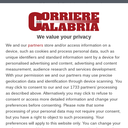
Presentato il focus della rivista Vita. Calo
demografico ed emigrazione: dal 2002 al
2022, 157.934 giovani calabresi dai 18 ai 34
anni sono andati via
Pubblicato il: 28/11/23 – 8:44
We value your privacy
We and our
partners
store and/or access information on a
device, such as cookies and process personal data, such as
unique identifiers and standard information sent by a device for
personalised advertising and content, advertising and content
measurement, audience research and services development.
With your permission we and our partners may use precise
geolocation data and identification through device scanning. You
may click to consent to our and our 1733 partners’ processing
as described above. Alternatively you may click to refuse to
consent or access more detailed information and change your
preferences before consenting.
Please note that some
processing of your personal data may not require your consent,
but you have a right to object to such processing. Your
Focus su Cosenza, ecco quanto
preferences will apply to this website only. You can change your
costerebbe l’anno da Capitale italiana