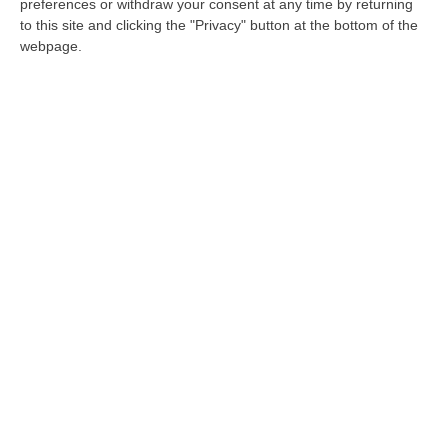
preferences or withdraw your consent at any time by returning
della cultura
to this site and clicking the "Privacy" button at the bottom of the
webpage.
Musica e arte (ma anche cibo), le spese
divise tra pubblico e privati. Ma «i servizi di
accoglienza turistica in città sono fermi da
anni»
Pubblicato il: 14/10/23 – 16:41