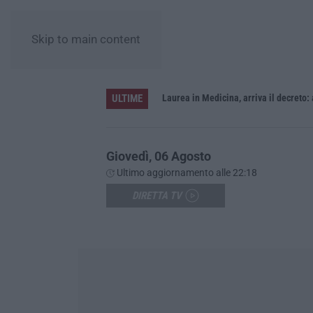
Skip to main content
ULTIME
Sistema bibliotecario vibonese, la dura replica di Soriano e Romeo: «Il fallimento è di chi ha staccato la spina»
Laurea in Medicina, arriva il decreto:
Giovedì, 06 Agosto
Ultimo aggiornamento alle 22:18
DIRETTA TV