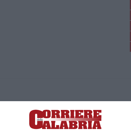
ica di News&Com S.r.l ©2012-
-2026. Tutti i diritti riservati.
ia, Lamezia Terme (CZ)
irettore responsabile Paola Militano |
Privacy