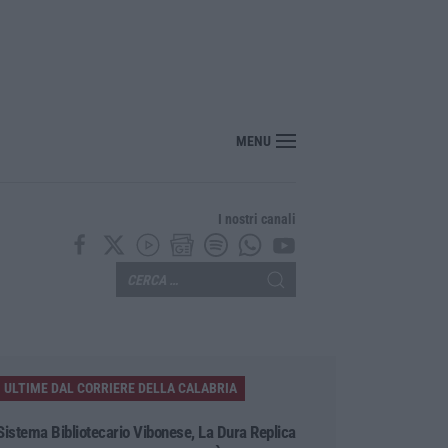
“America Journals” celebra lo stilista Anton Giulio Grande
MENU
I nostri canali
ULTIME DAL CORRIERE DELLA CALABRIA
Sistema Bibliotecario Vibonese, La Dura Replica