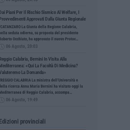
Dai Piani Per Il Rischio Sismico Al Welfare, I
Provvedimenti Approvati Dalla Giunta Regionale
“CATANZARO La Giunta della Regione Calabria,
nella seduta odierna, su proposta del presidente
Roberto Occhiuto, ha approvato il nuovo Protoc…
06 Agosto, 20:03
Reggio Calabria, Bernini In Visita Alla
Mediterranea: «Qui La Facoltà Di Medicina?
Valuteremo La Domanda»
“REGGIO CALABRIA La ministra dell’Università e
della ricerca Anna Maria Bernini ha visitato oggi la
Mediterranea di Reggio Calabria, accompa…
06 Agosto, 19:49
Edizioni provinciali