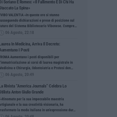
Di Soriano E Romeo: «Il Fallimento È Di Chi Ha
Staccato La Spina»
“VIBO VALENTIA «In queste ore si stanno
susseguendo dichiarazioni e prese di posizione sul
futuro del Sistema Bibliotecario Vibonese. Compre…
06 Agosto, 22:18
Laurea In Medicina, Arriva Il Decreto:
Aumentano I Posti
“ROMA Aumentano i posti disponibili per
l’immatricolazione ai corsi di laurea magistrale in
Medicina e Chirurgia, Odontoiatria e Protesi den…
06 Agosto, 20:49
La Rivista “America Journals” Celebra Lo
Stilista Anton Giulio Grande
“«Rinomato per la sua impeccabile maestria
artigianale e la sua creatività visionaria, ha
trasformato la moda italiana in un’espressione dur…
06 Agosto, 20:48