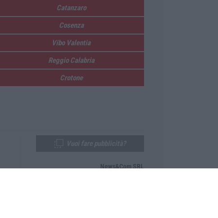
Catanzaro
Cosenza
Vibo Valentia
Reggio Calabria
Crotone
Vuoi fare pubblicità?
News&Com SRL
Telefono:
0968-53665
Email:
newsandcom@gmail.com