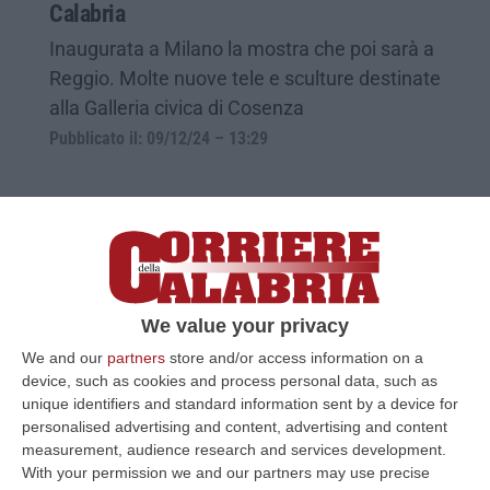
Calabria
Inaugurata a Milano la mostra che poi sarà a
Reggio. Molte nuove tele e sculture destinate
alla Galleria civica di Cosenza
Pubblicato il: 09/12/24 – 13:29
We value your privacy
We and our
partners
store and/or access information on a
device, such as cookies and process personal data, such as
unique identifiers and standard information sent by a device for
personalised advertising and content, advertising and content
measurement, audience research and services development.
Nel 2023 in Calabria un reato ambientale
With your permission we and our partners may use precise
ogni 3 ore. «Serve una strategia