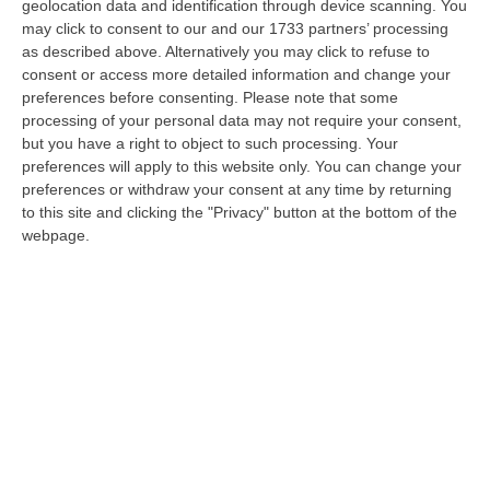
geolocation data and identification through device scanning. You
regionale»
may click to consent to our and our 1733 partners’ processing
as described above. Alternatively you may click to refuse to
All’università di Catanzaro la presentazione
consent or access more detailed information and change your
del rapporto Ecomafia di Legambiente.
preferences before consenting.
Please note that some
Fontana: «Qui delitti cresciuti il doppio della
processing of your personal data may not require your consent,
but you have a right to object to such processing. Your
media italiana»
preferences will apply to this website only. You can change your
Pubblicato il: 14/11/24 – 12:55
preferences or withdraw your consent at any time by returning
to this site and clicking the "Privacy" button at the bottom of the
webpage.