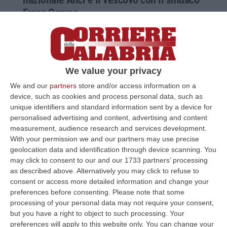
Franz Caruso
Antonio Decaro e monsignor Giovanni
Checchinato sabato 17 febbraio al teatro
Rendano. Con loro anche Giannola,
presidente Svimez, e il senatore dem I…
We value your privacy
Pubblicato il: 15/02/24 – 17:57
We and our
partners
store and/or access information on a
device, such as cookies and process personal data, such as
unique identifiers and standard information sent by a device for
personalised advertising and content, advertising and content
measurement, audience research and services development.
With your permission we and our partners may use precise
geolocation data and identification through device scanning. You
may click to consent to our and our 1733 partners’ processing
as described above. Alternatively you may click to refuse to
consent or access more detailed information and change your
preferences before consenting.
Please note that some
processing of your personal data may not require your consent,
but you have a right to object to such processing. Your
preferences will apply to this website only. You can change your