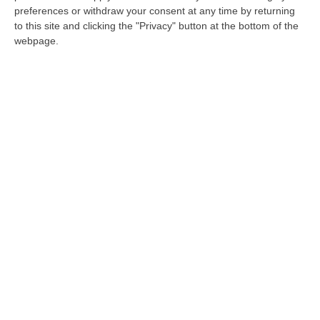
Cosenza, apre il terzo cantiere del Cis:
preferences or withdraw your consent at any time by returning
parcheggio e ascensore pubblico per
to this site and clicking the "Privacy" button at the bottom of the
webpage.
riqualificare Portapiana
E a Salerno è stato presentato il progetto di
riqualificazione di San Vito
Pubblicato il: 28/10/23 – 17:33
A Cosenza lotta all’abbandono