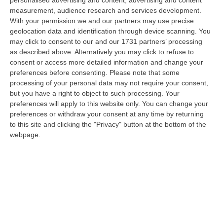
giustizia a consentire alla Distrettuale Antimafia di Catanzaro di ricostr…
measurement, audience research and services development.
06 Agosto, 18:24
With your permission we and our partners may use precise
geolocation data and identification through device scanning. You
Confagricoltura Calabria: Con Alberta Nesci Il Consorzio “Terre Di
may click to consent to our and our 1731 partners’ processing
Reggio Calabria” Guarda Al Futuro
as described above. Alternatively you may click to refuse to
consent or access more detailed information and change your
“LAMEZIA TERME «Alberta Nesci, socia e dirigente di Confagricoltura, è
preferences before consenting.
Please note that some
un’imprenditrice che dimostra ogni giorno di saper interpretare al me…
processing of your personal data may not require your consent,
06 Agosto, 18:24
but you have a right to object to such processing. Your
preferences will apply to this website only. You can change your
L’Orchestra Filarmonica Della Calabria Protagonista Su Rai Due. Il
preferences or withdraw your consent at any time by returning
9 Agosto In Onda “La Notte Del Mare”
to this site and clicking the "Privacy" button at the bottom of the
“PIZZO Nella suggestiva cornice del Castello Murat di Pizzo torna “La
webpage.
Notte del Mare”, l’evento televisivo e culturale giunto alla sua quart…
06 Agosto, 17:37
Ponte, Ok Alla Fase Della Progettazione Esecutiva
“ROMA Si è conclusa l’assemblea generale del Consiglio Superiore dei
Lavori Pubblici, convocata per esaminare e discutere del Collegamento
s…