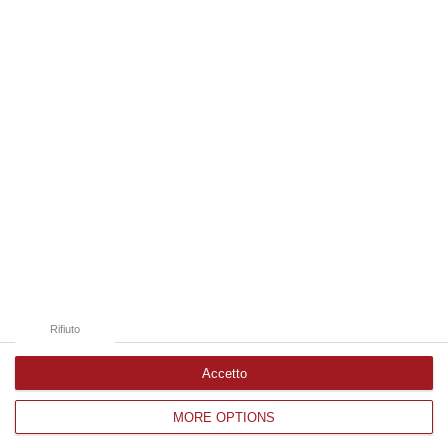
06 Agosto, 17:12
Edizioni provinciali
Catanzaro
Cosenza
Vibo Valentia
Reggio Calabria
Crotone
Rifiuto
Accetto
MORE OPTIONS
Corriere delle Calabria è una testata giornalistica di News&Com S.r.l