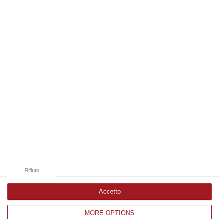
un’imprenditrice che dimostra ogni giorno di saper interpretare al me…
06 Agosto, 18:24
Edizioni provinciali
Catanzaro
Cosenza
Vibo Valentia
Reggio Calabria
Crotone
Rifiuto
Accetto
MORE OPTIONS