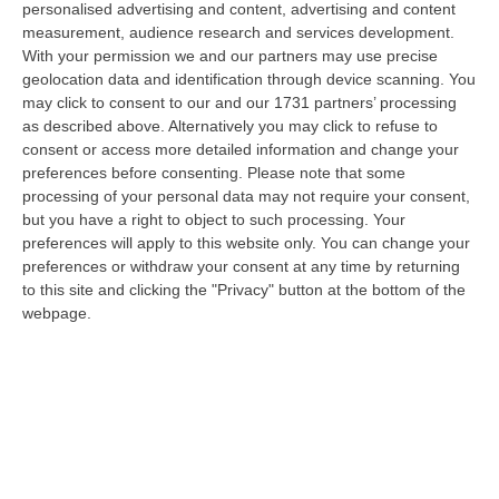
personalised advertising and content, advertising and content
“REGGIO CALABRIA La ministra dell’Università e della ricerca Anna Maria
measurement, audience research and services development.
Bernini ha visitato oggi la Mediterranea di Reggio Calabria, accompa…
With your permission we and our partners may use precise
06 Agosto, 19:49
geolocation data and identification through device scanning. You
may click to consent to our and our 1731 partners’ processing
L’estate Di Sangue Sulle Strade Vibonesi, Le Vite Spezzate Di
as described above. Alternatively you may click to refuse to
Carmelo E Andrea E Una Provincia Sotto Shock
consent or access more detailed information and change your
“VIBO VALENTIA Carmelo aveva 27 anni, Andrea solo 23. Due giovani vite
preferences before consenting.
Please note that some
spezzate, famiglie e comunità sconvolte in una drammatica scia di san…
processing of your personal data may not require your consent,
but you have a right to object to such processing. Your
06 Agosto, 19:10
preferences will apply to this website only. You can change your
preferences or withdraw your consent at any time by returning
Omicidio Di Massimo Speranza “il Brasiliano”, I Dubbi Sul
to this site and clicking the "Privacy" button at the bottom of the
Mandante E Sui Luoghi Delle Riunioni
webpage.
“COSENZA Sono state le dichiarazioni offerte dai collaboratori di
giustizia a consentire alla Distrettuale Antimafia di Catanzaro di ricostr…
06 Agosto, 18:24
Confagricoltura Calabria: Con Alberta Nesci Il Consorzio “Terre Di
Reggio Calabria” Guarda Al Futuro
“LAMEZIA TERME «Alberta Nesci, socia e dirigente di Confagricoltura, è